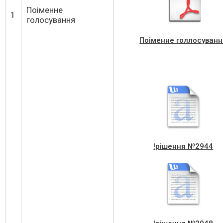
Поіменне
1
голосування
Поіменне голлосуванн
!рішення №2944