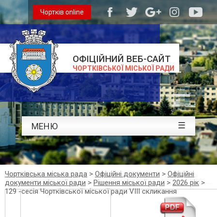
Чортків online
ОФІЦІЙНИЙ ВЕБ-САЙТ
ЧОРТКІВСЬКОЇ МІСЬКОЇ РАДИ
☰
МЕНЮ
Чортківська міська рада
>
Офіційні документи
>
Офіційні
документи міської ради
>
Рішення міської ради
>
2026 рік
>
129 -сесія Чортківської міської ради VIII скликання