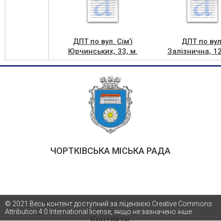
ДПТ по вул. Сім’ї
ДПТ по вул
Юрчинських, 33, м.
Залізнична, 12
Чортків
Чортків
(Надання)_001
(Надання)_
ЧОРТКІВСЬКА МІСЬКА РАДА
© 2021 Весь контент доступний за ліцензією Creative Commons
Attribution 4.0 International license, якщо не зазначено інше.
Контакти: