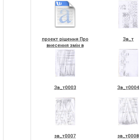
проект рішення Про
Зв_т
внесення змін в
програму цифрової
трансформації
Зв_т0003
Зв_т0004
зв_т0007
зв_т0008