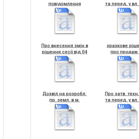
повідомлення
та перед. у вл.
Б(ділянка за межами
діл. П в м. Чо
с. Росохч)
Про внесення змін в
зразкове ріш
рішення сесії від 04
про продаж 
лютого 2022р.
Пітушевсько
Дозвіл на розробл.
Про затв. техн.
пр. земл. в м.
та перед. у вл.
Чортків.
діл. Киба О.М..
Горішня Вигн