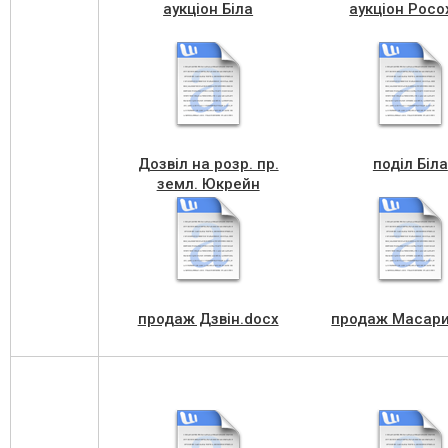
аукціон Біла
аукціон Росо
Дозвіл на розр. пр.
поділ Біла
земл. Юкрейн
продаж Дзвін.docx
продаж Масари