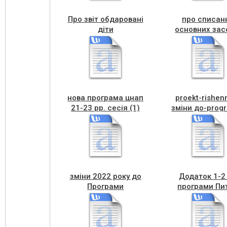
Про звіт обдаровані
про списан
діти
основних зас
нова програма цнап
proekt-rishen
21-23 рр. сесія (1)
зміни до-prog
ЦНАП (1)
зміни 2022 року до
Додаток 1-2
Програми
програми Пи
забезпечення
вода
пожежної безпеки
2023