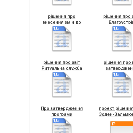
рішення про
рішення про 
внесення змін до
Благоустрі
програми питна вода
рішення про звіт
рішення про 
Ритуальна служба
затверджен
ріш.ВК про пер
тз в Снігурі
Про затвердження
проект рішення
програми
Зоден-Зальмю
Університет
(Німеччина
третього віку