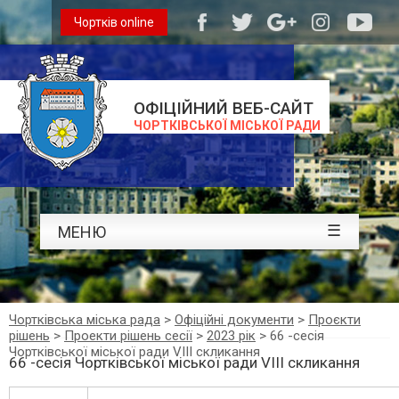
Чортків online
ОФІЦІЙНИЙ ВЕБ-САЙТ
ЧОРТКІВСЬКОЇ МІСЬКОЇ РАДИ
☰
МЕНЮ
Чортківська міська рада
>
Офіційні документи
>
Проєкти
рішень
>
Проекти рішень сесії
>
2023 рік
>
66 -сесія
Чортківської міської ради VIII скликання
66 -сесія Чортківської міської ради VIII скликання