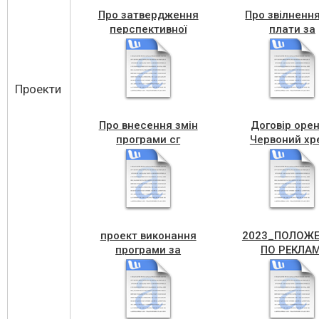
Про затвердження
Про звілнення
перспективної
плати за
мережі
теплопостачан
Проекти
Про внесення змін
Договір оре
програми сг
Червоний хр
проект виконання
2023_ПОЛОЖ
програми за
ПО РЕКЛАМ
2022Дім милосердя