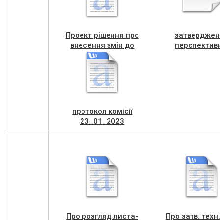
Проект рiшення про
затверджен
внесення змін до
перспективн
бюджету ТГ від 31 03
мережі
23 №
протокол комісії
23_01_2023
Про розгляд листа-
Про затв. техн.