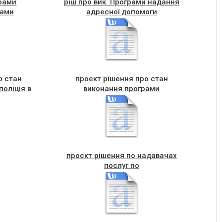
грами
ріш.про вик. Програми надання
бами
адресної допомоги
о стан
проект рішення про стан
оліція в
виконання програми
фін.підтрим.СІЗО 2021
проєкт рішення по надавачах
послуг по
забезп.лік.препаратамив