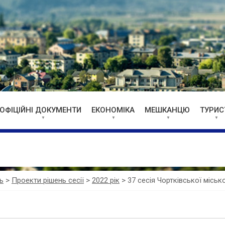
ОФІЦІЙНІ ДОКУМЕНТИ
ЕКОНОМІКА
МЕШКАНЦЮ
ТУРИС
ь
>
Проекти рішень сесії
>
2022 рік
>
37 сесія Чортківської міськ