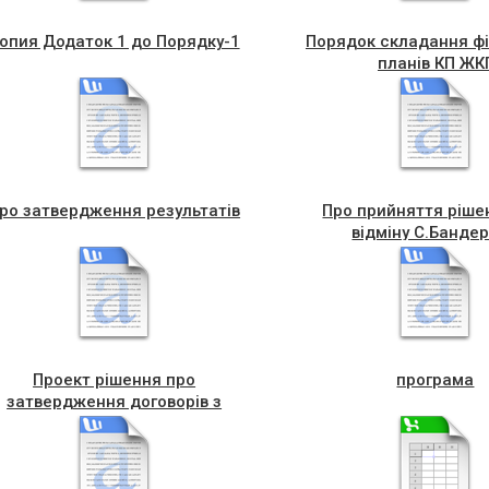
опия Додаток 1 до Порядку-1
Порядок складання ф
планів КП ЖК
ро затвердження результатів
Про прийняття ріше
відміну С.Банде
Проект рiшення про
програма
затвердження договорів з
міською радою 2022