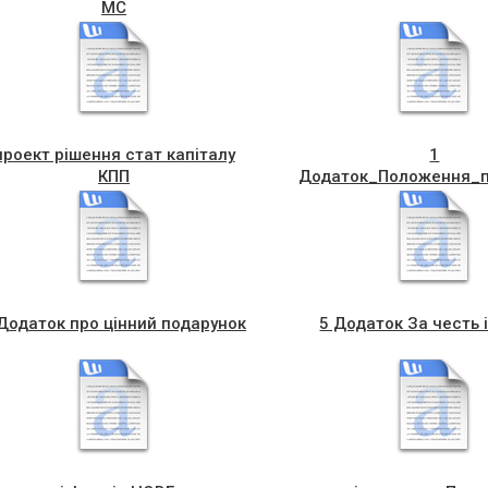
МС
проект рішення стат капіталу
1
КПП
Додаток_Положення_пр
Додаток про цінний подарунок
5 Додаток За честь і