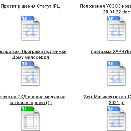
Проєкт рішення Статут ІРЦ
Положення УСЗОЗ нова
28.01.22 doc
ш.про вик. Програми підтримки
програма ХАРЧУ
Дому милосердя
озвіл на ПКД опорна модульна
Звіт Міськсвітло за 1
котельня проект(1)
2021 р.