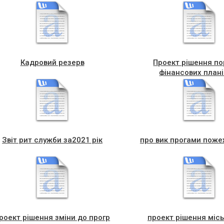
Кадровий резерв
Проект рішення п
фінансових плані
Звіт рит служби за2021 рік
про вик прогами пож
роект рішення зміни до прогр
проект рішення місь