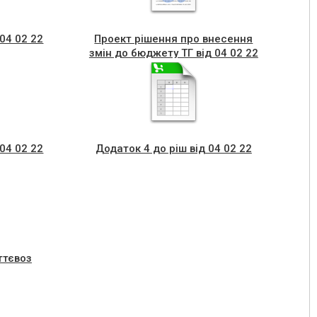
 04 02 22
Проект рiшення про внесення
змін до бюджету ТГ від 04 02 22
№
 04 02 22
Додаток 4 до ріш від 04 02 22
ттєвоз