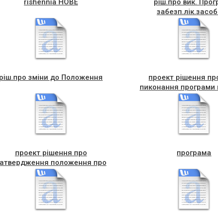
rishennia НОВЕ
ріш.про вик. Про
забезп.лік.засо
ріш.про зміни до Положення
проект рішення пр
пиконання програми п
2021
проект рішення про
програма
атвердження положення про
оплату праці працівників
комунального підприємства
генція місцевого економічного
розвитку ЧМР