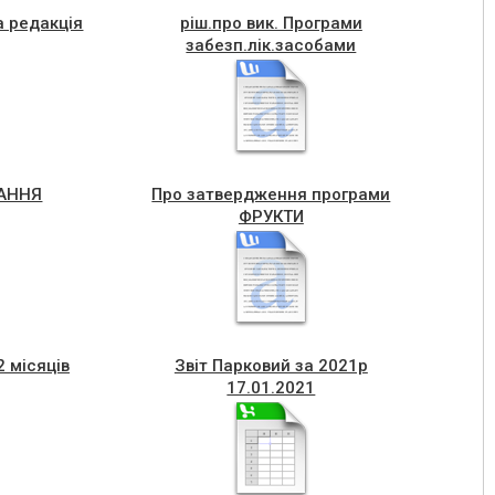
 редакція
ріш.про вик. Програми
забезп.лік.засобами
ВАННЯ
Про затвердження програми
ФРУКТИ
2 місяців
Звіт Парковий за 2021р
17.01.2021