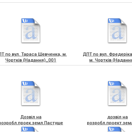
Т по вул. Тараса Шевченка, м.
ДПТ по вул. Фредерік
Чортків (Надання)_001
м. Чортків (Наданн
Дозвіл на
дозвіл на
розробл.проек.земл.Пастуше
розробл.проект.земл