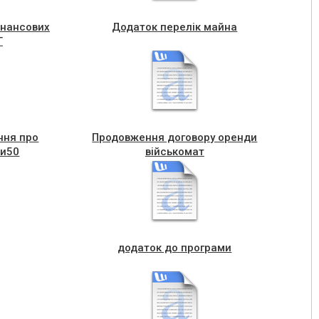
інансових
Додаток перелік майна
Г
ння про
Продовження договору оренди
ри50
військомат
додаток до програми