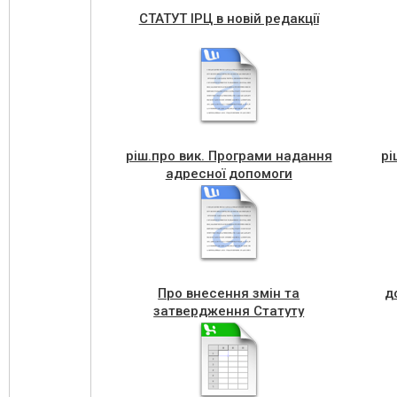
СТАТУТ ІРЦ в новій редакції
ріш.про вик. Програми надання
рі
адресної допомоги
Про внесення змін та
д
затвердження Статуту
комунального підприємства
Агенція місцевого економічного
розвитку Чортківської міської
ради в новій редакції