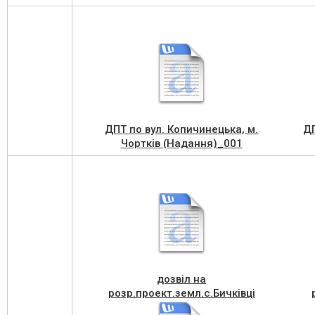
ДПТ по вул. Копичинецька, м.
ДП
Чортків (Надання)_001
дозвіл на
розр.проект.земл.с.Бичківці