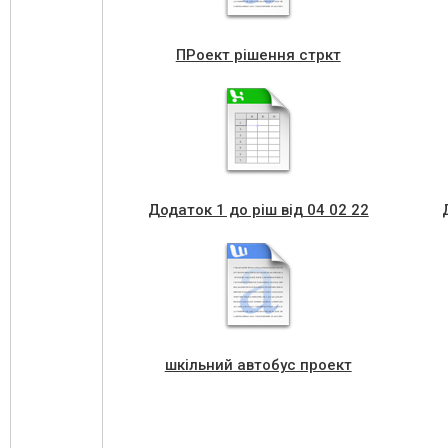
ПРоект рішення стркт
Додаток 1 до ріш від 04 02 22
шкільний автобус проект