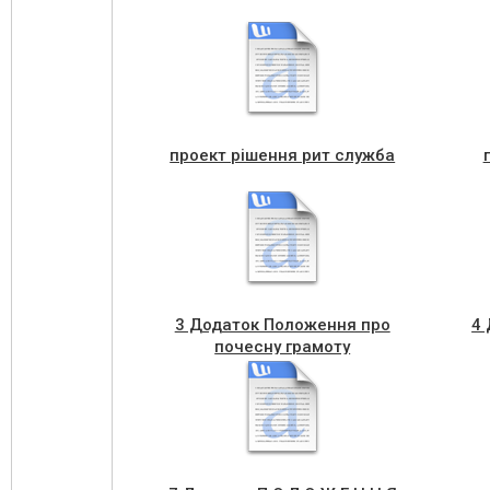
проект рішення рит служба
3 Додаток Положення про
4 
почесну грамоту