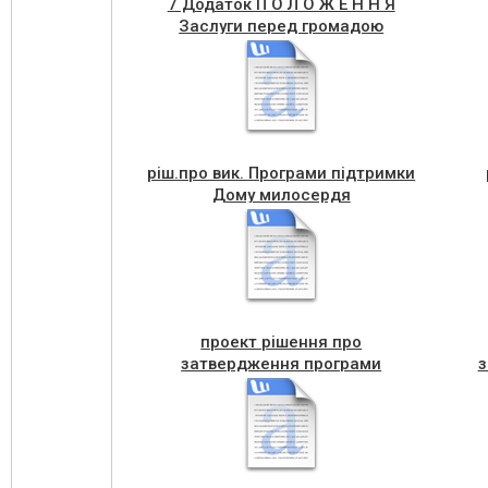
7 Додаток П О Л О Ж Е Н Н Я
Заслуги перед громадою
ріш.про вик. Програми підтримки
Дому милосердя
проект рішення про
затвердження програми
з
підтримки комунального
підприємства Агенція місцевого
економічного розвитку на 2022-
А
2024 роки