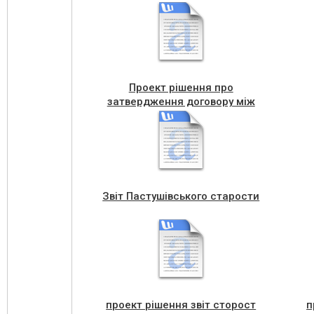
Проект рiшення про
затвердження договору між
міською та Колиндянською
радами № вiд 28 січня 2022
Звіт Пастушівського старости
проект рішення звіт сторост
п