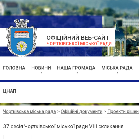
ОФІЦІЙНИЙ ВЕБ-САЙТ
ЧОРТКІВСЬКОЇ МІСЬКОЇ РАДИ
ГОЛОВНА
НОВИНИ
НАША ГРОМАДА
МІСЬКА РАДА
ЦНАП
Чортківська міська рада
>
Офіційні документи
>
Проєкти рішен
37 сесія Чортківської міської ради VIII скликання