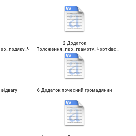
2 Додаток
о_подяку_Чорткiвс_кого_мiс_кого_голови
Положення_про_грамоту_Чорткiвс_коi_мiс
 відвагу
6 Додаток почесний громадянин