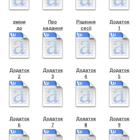
зміни
Про
Рішення
Додаток
до
надання
сесії
1
програми
дозволу
Щодо
Статут
НС
на
передачі
Чортківська
2026-
розроблення
сирен
гімназія
2028
детального
узуфрукт
№2
плану
території_001
Додаток
Додаток
Додаток
Додаток
2
3
4
5
Статут
Статут
Статут
Статут
Чортківської
Росохацької
Горішнявигнанська
Білівський
гімназії
гімназія
гімназія
ОЗЗСО
№6
Додаток
Додаток
Додаток
Додаток
6
7
8
9
Статут
Статут
Статут
Статут
ЗДО №
ЗДО №3
ЗДО 6
ЗДО №7