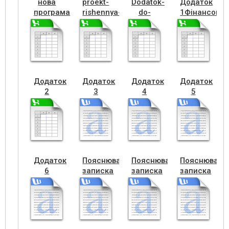
нова
proekt-
Dodatok-
Додаток
програма
rishennya-
do-
1Фінансови
цнап
зміни
rishennya-
план
21-23
до-
зміни
на
рр.
programy-
до
2022
сесія
ЦНАП
програми
рік
(1)
ЦНАП
Додаток
Додаток
Додаток
Додаток
2
3
4
5
Фінансовий
Фінансовий
Фінансовий
Фінансовий
план
план
план
план
на
на
на
на
2022
2022
2022
2022
рік
рік
рік
рік
Додаток
Пояснювальна
Пояснювальна
Пояснюваль
6
записка
записка
записка
Фінансовий
до
до
до
план
фінплану
фінплану
фінплану
на
ККП
КП
КП
2022
Благоустрій
Ритуальна
рік
служба