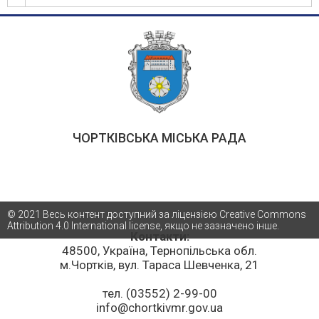
розр.проект.замкова
Рубчакової
розроблення
2
поекту
.м.Чортків
Залізнична
10
ЧОРТКІВСЬКА МІСЬКА РАДА
© 2021 Весь контент доступний за ліцензією Creative Commons
Attribution 4.0 International license, якщо не зазначено інше.
Контакти:
48500, Україна, Тернопільська обл.
м.Чортків, вул. Тараса Шевченка, 21
тел. (03552) 2-99-00
info@chortkivmr.gov.ua