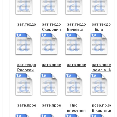
вікон
м.
док.Скородинці
Чортків
(Надання)_001
зат.техдок.м.Чортків
зат.техдок.с
зат.техдок.с
зат.техдок.с
Cкородинці
Бичківці
Біла
зат.техдок.с
затв.проек.земл.с.Переходи
затв.проек.земл.с.Росох
затв.проект
Росохач
.земл.м.Чорт
затв.проект.зем.Бичківці
затв.проект.с.Біла
Про
розр.пр.зем
внесення
Вікаріат,від
змін в
предс.