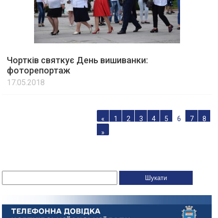
Чортків святкує День вишиванки:
фоторепортаж
17.05.2018
«
1
2
3
4
5
6
7
8
»