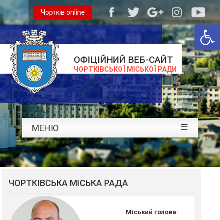
Чортків online
Відкри
ОФІЦІЙНИЙ ВЕБ-САЙТ
ЧОРТКІВСЬКОЇ МІСЬКОЇ РАДИ
☰
МЕНЮ
ЧОРТКІВСЬКА МІСЬКА РАДА
Міський голова: