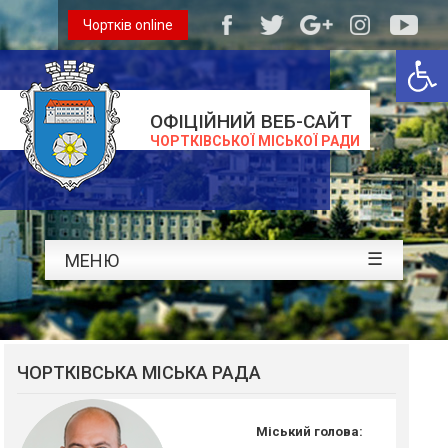
Чортків online
Відкри
ОФІЦІЙНИЙ ВЕБ-САЙТ
ЧОРТКІВСЬКОЇ МІСЬКОЇ РАДИ
☰
МЕНЮ
ЧОРТКІВСЬКА МІСЬКА РАДА
Міський голова: