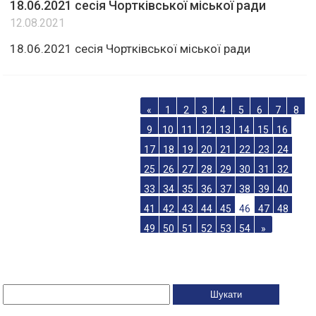
18.06.2021 сесія Чортківської міської ради
12.08.2021
18.06.2021 сесія Чортківської міської ради
«
1
2
3
4
5
6
7
8
9
10
11
12
13
14
15
16
17
18
19
20
21
22
23
24
25
26
27
28
29
30
31
32
33
34
35
36
37
38
39
40
41
42
43
44
45
46
47
48
49
50
51
52
53
54
»