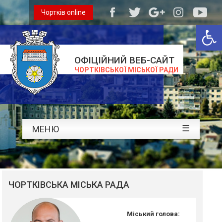
Чортків online
Відкри
ОФІЦІЙНИЙ ВЕБ-САЙТ
ЧОРТКІВСЬКОЇ МІСЬКОЇ РАДИ
☰
МЕНЮ
ЧОРТКІВСЬКА МІСЬКА РАДА
Міський голова: