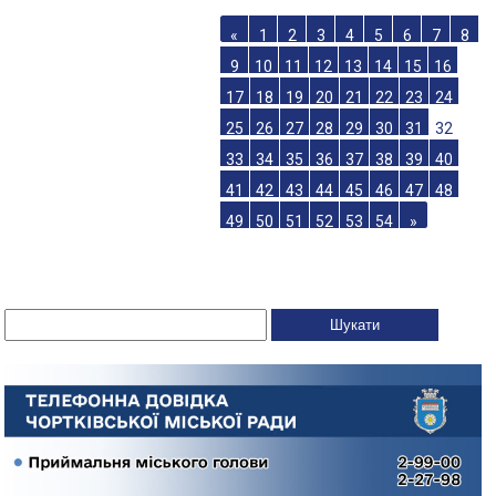
«
1
2
3
4
5
6
7
8
9
10
11
12
13
14
15
16
17
18
19
20
21
22
23
24
25
26
27
28
29
30
31
32
33
34
35
36
37
38
39
40
41
42
43
44
45
46
47
48
49
50
51
52
53
54
»