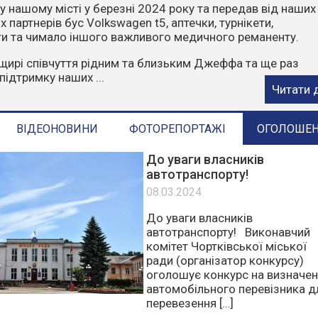
чити, що пожежі влітку найчастіше виникають через
ктор. Відділ з питань надзвичайних ситуацій та цивільн
ГАДУЄ:
орони у пожежонебезпечний період:
е багаття у лісах та лісопосадках.
стерню, суху траву, листя та сміття.
е в ліс на автомобілях чи ...
Читати 
ВІДЕОНОВИНИ
ФОТОРЕПОРТАЖІ
ОГОЛОШЕ
До уваги власників
автотранспорту!
08.03.2024
До уваги власників
автотранспорту! Виконавчий
комітет Чортківської міської
ради (організатор конкурсу)
оголошує конкурс на визначе