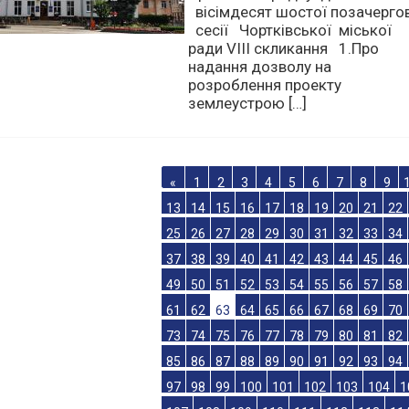
15.02.2024
Проект порядку денного
вісімдесят шостої позачерго
сесії Чортківської міської
ради VІІІ скликання 1.Про
надання дозволу на
розроблення проекту
землеустрою […]
«
1
2
3
4
5
6
7
8
9
13
14
15
16
17
18
19
20
21
22
25
26
27
28
29
30
31
32
33
34
37
38
39
40
41
42
43
44
45
46
49
50
51
52
53
54
55
56
57
58
61
62
63
64
65
66
67
68
69
70
73
74
75
76
77
78
79
80
81
82