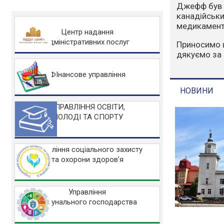
Варто зазна
людський фа
захисту НА
Центр надання
адміністративних послуг
Основні заб
Не розводьт
Не спалюйте 
ФІнансове управління
Не заїжджайт
УПРАВЛІННЯ ОСВІТИ,
МОЛОДІ ТА СПОРТУ
НОВИНИ
Управління соціального захисту
та охорони здоров’я
Управління
комунального господарства