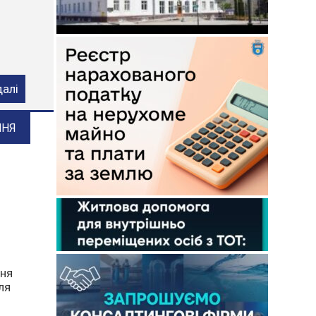
ого
далі
ННЯ
ння