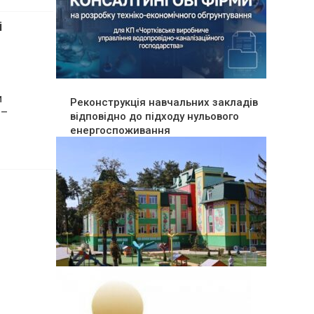
ля
і
Реконструкція навчальних закладів
відповідно до підходу нульового
енергоспоживання
и
 –