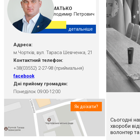
ШМАТЬКО
Володимир Петрович
детальніше
Адреса:
м.Чортків, вул. Тараса Шевченка, 21
Контактний телефон:
+38(03552) 2-27-98 (приймальня)
facebook
Дні прийому громадян:
Понеділок 09:00-12:00
Як доїхати?
Впродовж ос
посуха та в
стихійне лих