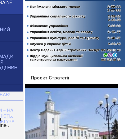
RAINE
ЧНИЙ
ОМАДИ
НЯ
АДЯНИН
Проєкт Стратегії
ЖАЄ!
 – НА
НІСТЬ,
ЬТУРУ