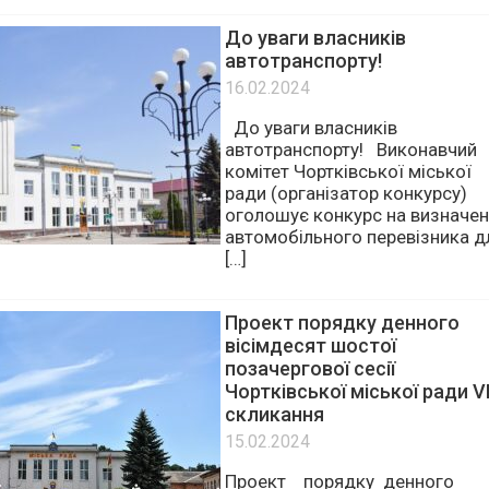
осіб, що сплачується
податковими […]
До уваги власників
автотранспорту!
16.02.2024
До уваги власників
автотранспорту! Виконавчий
комітет Чортківської міської
ради (організатор конкурсу)
оголошує конкурс на визначе
автомобільного перевізника д
[…]
Проект порядку денного
вісімдесят шостої
позачергової сесії
Чортківської міської ради VІ
скликання