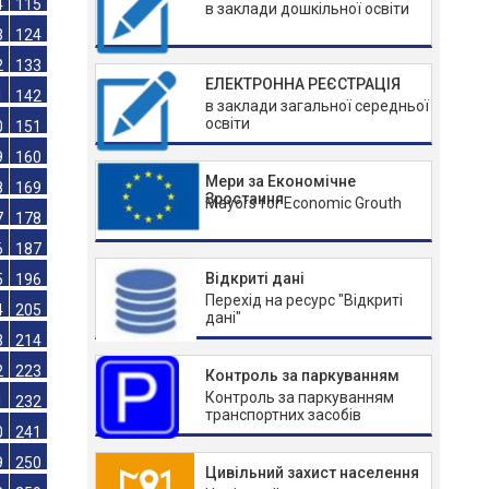
95
96
в заклади дошкільної освіти
05
106
4
115
ЕЛЕКТРОННА РЕЄСТРАЦІЯ
3
124
в заклади загальної середньої
освіти
2
133
1
142
Мери за Економічне
0
151
Зростання
Mayors for Economic Grouth
9
160
8
169
Відкриті дані
7
178
Перехід на ресурс "Відкриті
6
187
дані"
5
196
4
205
Контроль за паркуванням
Контроль за паркуванням
3
214
транспортних засобів
2
223
1
232
Цивільний захист населення