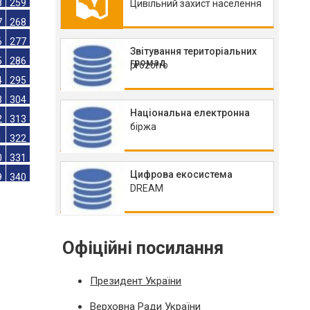
Цивільний захист населення
0
241
9
250
8
259
Звітування територіальних
7
268
громад
prozorro
6
277
5
286
Національна електронна
4
295
біржа
3
304
2
313
Цифрова екосистема
1
322
DREAM
0
331
9
340
Офіційні посилання
Президент України
Верховна Ради України