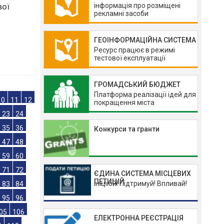
інформація про розміщені
рекламні засоби
вої
ГЕОІНФОРМАЦІЙНА СИСТЕМА
Ресурс працює в режимі
тестової експлуатації
ГРОМАДСЬКИЙ БЮДЖЕТ
Платформа реалізації ідей для
покращення міста
10
11
12
Конкурси та гранти
23
24
35
36
47
48
ЄДИНА СИСТЕМА МІСЦЕВИХ
ПЕТИЦІЙ
Ініціюй! Підтримуй! Впливай!
59
60
71
72
83
84
ЕЛЕКТРОННА РЕЄСТРАЦІЯ