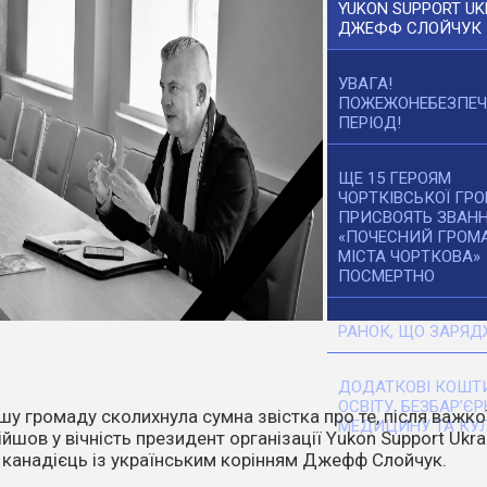
YUKON SUPPORT UK
ДЖЕФФ СЛОЙЧУК
УВАГА!
ПОЖЕЖОНЕБЕЗПЕ
ПЕРІОД!
ЩЕ 15 ГЕРОЯМ
ЧОРТКІВСЬКОЇ ГР
ПРИСВОЯТЬ ЗВАН
«ПОЧЕСНИЙ ГРОМ
МІСТА ЧОРТКОВА»
ПОСМЕРТНО
РАНОК, ЩО ЗАРЯД
ДОДАТКОВІ КОШТИ
ОСВІТУ, БЕЗБАР’ЄР
танніх днів температура повітря стає все вищою. Спека,
МЕДИЦИНУ ТА КУЛ
ітер перетворюють навіть маленьку іскру на масштабне
о.