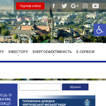
Чортків online
Відкри
ТУ
ІНВЕСТОРУ
ЕНЕРГОЕФЕКТИВНІСТЬ
Е-СЕРВІСИ
ЄЦЬ ІЗ
ІННЯМ,
ІЗАЦІЇ