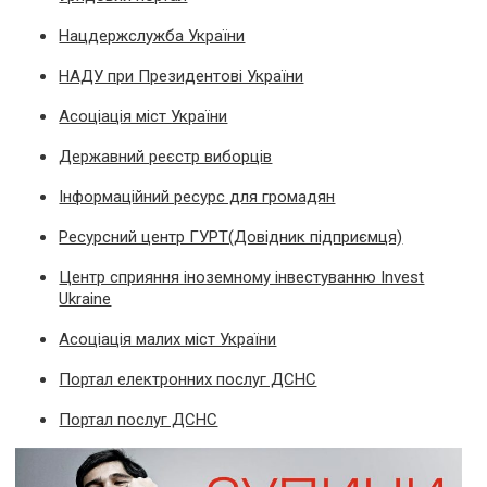
Нацдержслужба України
НАДУ при Президентові України
Асоціація міст України
Державний реєстр виборців
Інформаційний ресурс для громадян
Ресурсний центр ГУРТ(Довідник підприємця)
Центр сприяння іноземному інвестуванню Invest
Ukraine
Асоціація малих міст України
Портал електронних послуг ДСНС
Портал послуг ДСНС