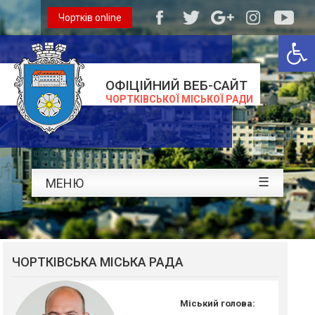
Чортків online
Відкри
ОФІЦІЙНИЙ ВЕБ-САЙТ
ЧОРТКІВСЬКОЇ МІСЬКОЇ РАДИ
☰
МЕНЮ
ЧОРТКІВСЬКА МІСЬКА РАДА
Міський голова: