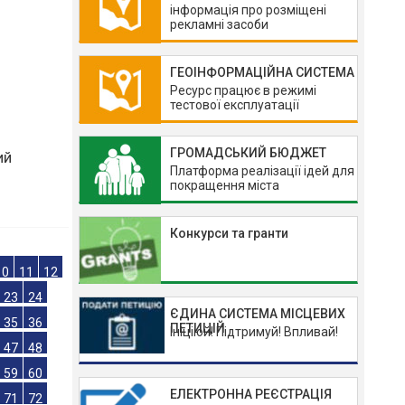
інформація про розміщені
рекламні засоби
ГЕОІНФОРМАЦІЙНА СИСТЕМА
Ресурс працює в режимі
тестової експлуатації
ГРОМАДСЬКИЙ БЮДЖЕТ
Платформа реалізації ідей для
покращення міста
ий
Конкурси та гранти
ЄДИНА СИСТЕМА МІСЦЕВИХ
10
11
12
ПЕТИЦІЙ
Ініціюй! Підтримуй! Впливай!
23
24
35
36
ЕЛЕКТРОННА РЕЄСТРАЦІЯ
47
48