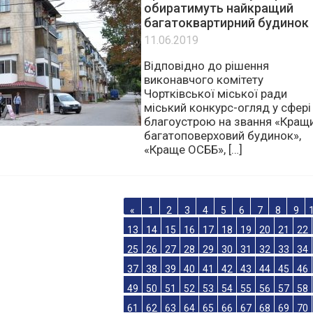
Протягом місяця у Чорткові
обиратимуть найкращий
багатоквартирний будинок
11.06.2019
Відповідно до рішення
виконавчого комітету
Чортківської міської ради
міський конкурс-огляд у сфері
благоустрою на звання «Кращ
багатоповерховий будинок»,
«Краще ОСББ», […]
«
1
2
3
4
5
6
7
8
9
13
14
15
16
17
18
19
20
21
22
25
26
27
28
29
30
31
32
33
34
37
38
39
40
41
42
43
44
45
46