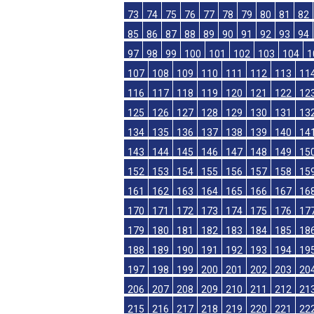
49
50
51
52
53
54
55
56
57
58
61
62
63
64
65
66
67
68
69
70
73
74
75
76
77
78
79
80
81
82
85
86
87
88
89
90
91
92
93
94
97
98
99
100
101
102
103
104
1
107
108
109
110
111
112
113
11
116
117
118
119
120
121
122
12
125
126
127
128
129
130
131
13
134
135
136
137
138
139
140
14
143
144
145
146
147
148
149
15
152
153
154
155
156
157
158
15
161
162
163
164
165
166
167
16
170
171
172
173
174
175
176
17
179
180
181
182
183
184
185
18
188
189
190
191
192
193
194
19
197
198
199
200
201
202
203
20