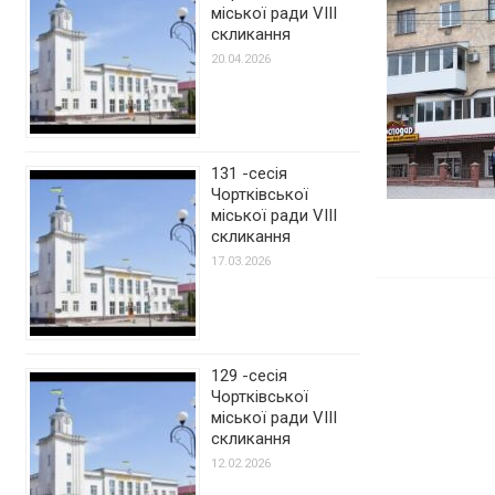
міської ради VIII
скликання
20.04.2026
131 -сесія
Чортківської
міської ради VIII
скликання
17.03.2026
129 -сесія
Чортківської
міської ради VIII
скликання
12.02.2026