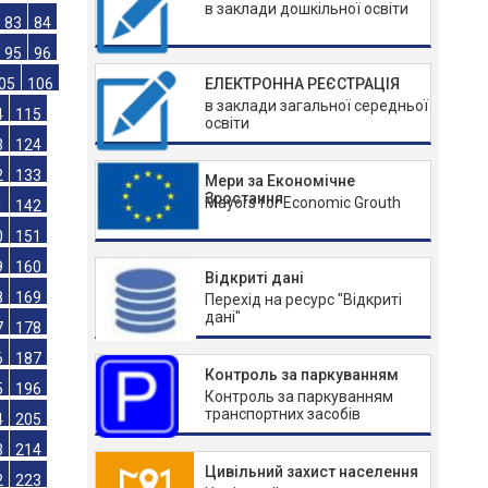
в заклади дошкільної освіти
59
60
71
72
ЕЛЕКТРОННА РЕЄСТРАЦІЯ
83
84
в заклади загальної середньої
95
96
освіти
05
106
4
115
Мери за Економічне
Зростання
Mayors for Economic Grouth
3
124
2
133
1
142
Відкриті дані
0
151
Перехід на ресурс "Відкриті
дані"
9
160
8
169
Контроль за паркуванням
7
178
Контроль за паркуванням
транспортних засобів
6
187
5
196
Цивільний захист населення
4
205