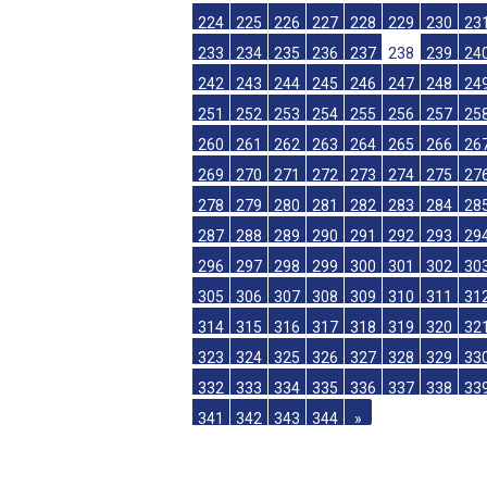
206
207
208
209
210
211
212
21
215
216
217
218
219
220
221
22
224
225
226
227
228
229
230
23
233
234
235
236
237
238
239
24
242
243
244
245
246
247
248
24
251
252
253
254
255
256
257
25
260
261
262
263
264
265
266
26
269
270
271
272
273
274
275
27
278
279
280
281
282
283
284
28
287
288
289
290
291
292
293
29
296
297
298
299
300
301
302
30
305
306
307
308
309
310
311
31
314
315
316
317
318
319
320
32
323
324
325
326
327
328
329
33
332
333
334
335
336
337
338
33
341
342
343
344
»