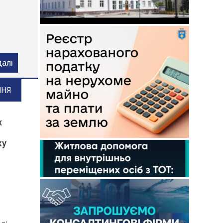
ого
далі
ННЯ
х
ку