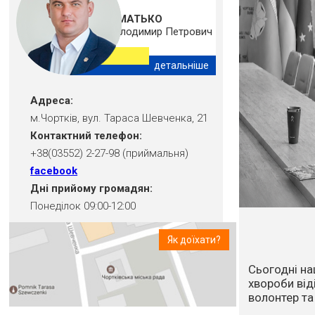
ШМАТЬКО
Володимир Петрович
детальніше
Адреса:
м.Чортків, вул. Тараса Шевченка, 21
Контактний телефон:
+38(03552) 2-27-98 (приймальня)
facebook
Дні прийому громадян:
Понеділок 09:00-12:00
Як доїхати?
Впродовж ос
посуха та в
стихійне лих