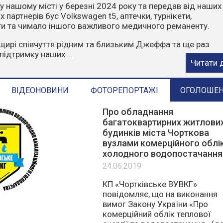
чити, що пожежі влітку найчастіше виникають через
ктор. Відділ з питань надзвичайних ситуацій та цивільн
ГАДУЄ:
орони у пожежонебезпечний період:
е багаття у лісах та лісопосадках.
стерню, суху траву, листя та сміття.
е в ліс на автомобілях чи ...
Читати 
ВІДЕОНОВИНИ
ФОТОРЕПОРТАЖІ
ОГОЛОШЕ
Про обладнання
багатоквартирних житлови
будинків міста Чорткова
вузлами комерційного облі
холодного водопостачання
24.06.2019
КП «Чортківське ВУВКГ»
повідомляє, що на виконання