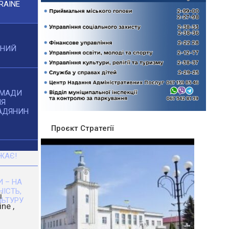
RAINE
ЧНИЙ
ОМАДИ
НЯ
АДЯНИН
Проєкт Стратегії
ЖАЄ!
 – НА
НІСТЬ,
ЬТУРУ