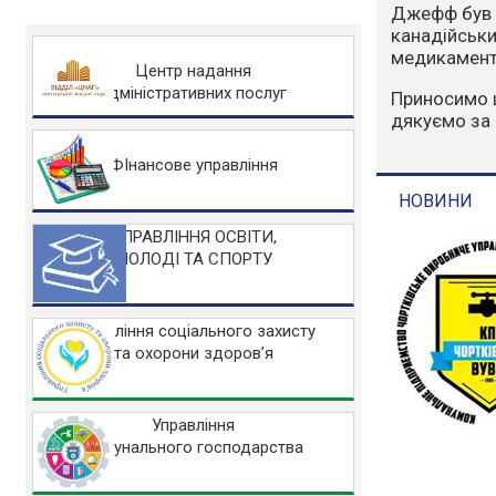
Варто зазна
людський фа
захисту НА
Центр надання
адміністративних послуг
Основні заб
Не розводьт
Не спалюйте 
ФІнансове управління
Не заїжджайт
УПРАВЛІННЯ ОСВІТИ,
МОЛОДІ ТА СПОРТУ
НОВИНИ
Управління соціального захисту
та охорони здоров’я
Управління
комунального господарства