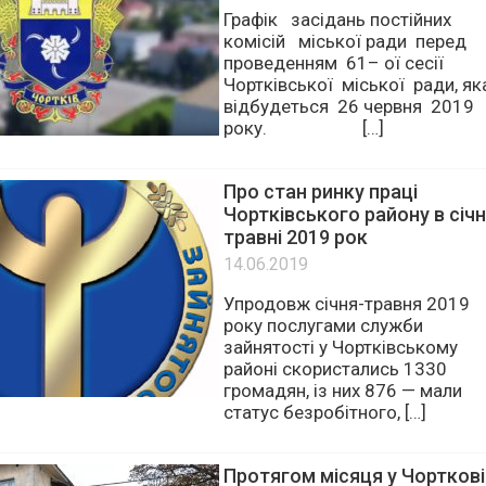
комісій міської ради
18.06.2019
Графік засідань постійних
комісій міської ради перед
проведенням 61– ої сесії
Чортківської міської ради, як
відбудеться 26 червня 2019
року. […]
Про стан ринку праці
Чортківського району в січн
травні 2019 рок
14.06.2019
Упродовж січня-травня 2019
року послугами служби
зайнятості у Чортківському
районі скористались 1330
громадян, із них 876 — мали
статус безробітного, […]