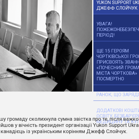
YUKON SUPPORT UK
ДЖЕФФ СЛОЙЧУК
УВАГА!
ПОЖЕЖОНЕБЕЗПЕ
ПЕРІОД!
ЩЕ 15 ГЕРОЯМ
ЧОРТКІВСЬКОЇ ГР
ПРИСВОЯТЬ ЗВАН
«ПОЧЕСНИЙ ГРОМ
МІСТА ЧОРТКОВА»
ПОСМЕРТНО
РАНОК, ЩО ЗАРЯД
ДОДАТКОВІ КОШТИ
ОСВІТУ, БЕЗБАР’ЄР
танніх днів температура повітря стає все вищою. Спека,
МЕДИЦИНУ ТА КУЛ
ітер перетворюють навіть маленьку іскру на масштабне
о.