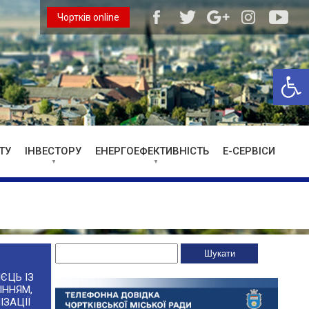
Чортків online
Відкри
ТУ
ІНВЕСТОРУ
ЕНЕРГОЕФЕКТИВНІСТЬ
Е-СЕРВІСИ
ЄЦЬ ІЗ
ІННЯМ,
ІЗАЦІЇ