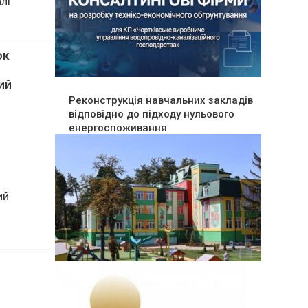
лі
ок
Реконструкція навчальних закладів
відповідно до підходу нульового
ий
енергоспоживання
ий