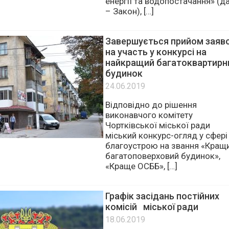
вимог Закону України «Про
комерційний облік теплової
енергії та водопостачання» (да
– Закон), […]
Завершується прийом заяв
на участь у конкурсі на
найкращий багатоквартирн
будинок
24.06.2019
Відповідно до рішення
виконавчого комітету
Чортківської міської ради
міський конкурс-огляд у сфері
благоустрою на звання «Кращ
багатоповерховий будинок»,
«Краще ОСББ», […]
Графік засідань постійних