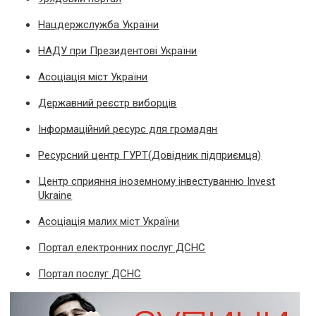
Нацдержслужба України
НАДУ при Президентові України
Асоціація міст України
Державний реєстр виборців
Інформаційний ресурс для громадян
Ресурсний центр ГУРТ(Довідник підприємця)
Центр сприяння іноземному інвестуванню Invest
Ukraine
Асоціація малих міст України
Портал електронних послуг ДСНС
Портал послуг ДСНС