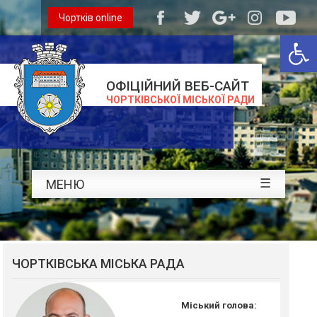
Чортків online
Відкри
ОФІЦІЙНИЙ ВЕБ-САЙТ
ЧОРТКІВСЬКОЇ МІСЬКОЇ РАДИ
☰
МЕНЮ
ЧОРТКІВСЬКА МІСЬКА РАДА
Міський голова: