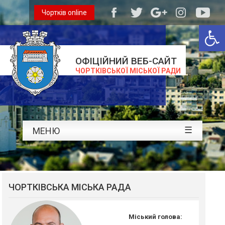
Чортків online
Відкри
ОФІЦІЙНИЙ ВЕБ-САЙТ
ЧОРТКІВСЬКОЇ МІСЬКОЇ РАДИ
☰
МЕНЮ
ЧОРТКІВСЬКА МІСЬКА РАДА
Міський голова: