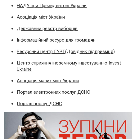
НАДУ при Президентові України
Асоціація міст України
Державний реєстр виборців
Інформаційний ресурс для громадян
Ресурсний центр ГУРТ(Довідник підприємця)
Центр сприяння іноземному інвестуванню Invest
Ukraine
Асоціація малих міст України
Портал електронних послуг ДСНС
Портал послуг ДСНС