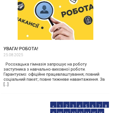
УВАГА! РОБОТА!
25.08.2025
Росохацька гімназія запрошує на роботу
заступника з навчально-виховної роботи.
Гарантуємо: офіційне працевлаштування; повний
соціальний пакет; повне тижневе навантаження. За
[…]
«
1
2
3
4
5
6
7
8