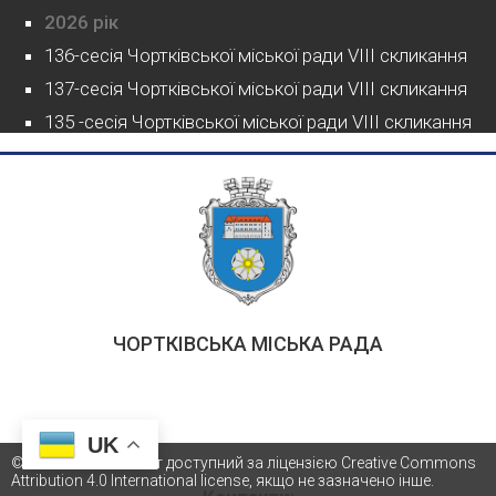
2026 рік
136-сесія Чортківської міської ради VIII скликання
137-сесія Чортківської міської ради VIII скликання
135 -сесія Чортківської міської ради VIII скликання
ЧОРТКІВСЬКА МІСЬКА РАДА
UK
© 2021 Весь контент доступний за ліцензією Creative Commons
Attribution 4.0 International license, якщо не зазначено інше.