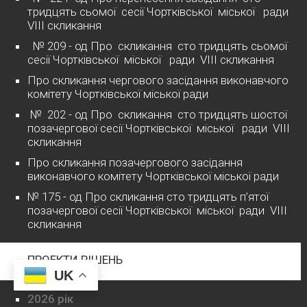
тридцять сьомої сесії Чортківської міської ради
VІІІ скликання
№ 209 - од Про скликання сто тридцять сьомої
сесії Чортківської міської ради VІІІ скликання
Про скликання чергового засідання виконавчого
комітету Чортківської міської ради
№ 202 - од Про скликання сто тридцять шостої
позачергової сесії Чортківської міської ради VІІІ
скликання
Про скликання позачергового засідання
виконавчого комітету Чортківської міської ради
№ 175 - од Про скликання сто тридцять п’ятої
позачергової сесії Чортківської міської ради VІІІ
скликання
ПРОЕКТИ РІШЕНЬ
UK
2026 рік