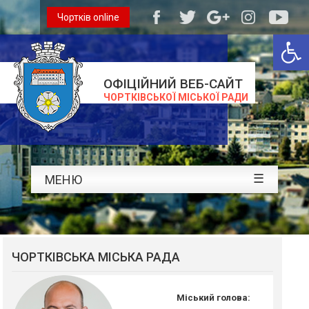
Чортків online
Відкри
ОФІЦІЙНИЙ ВЕБ-САЙТ
ЧОРТКІВСЬКОЇ МІСЬКОЇ РАДИ
☰
МЕНЮ
ЧОРТКІВСЬКА МІСЬКА РАДА
Міський голова: