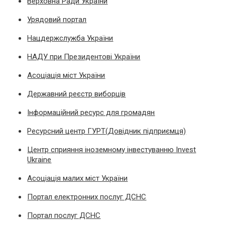
Верховна Ради України
Урядовий портал
Нацдержслужба України
НАДУ при Президентові України
Асоціація міст України
Державний реєстр виборців
Інформаційний ресурс для громадян
Ресурсний центр ГУРТ(Довідник підприємця)
Центр сприяння іноземному інвестуванню Invest
Ukraine
Асоціація малих міст України
Портал електронних послуг ДСНС
Портал послуг ДСНС