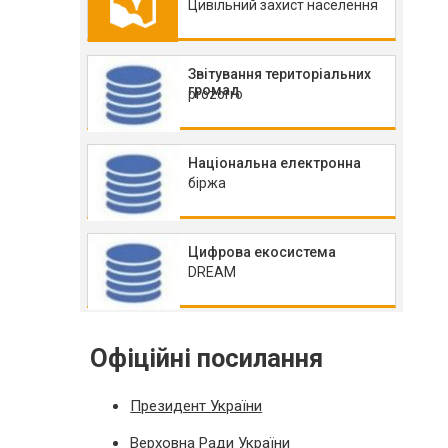
Цивільний захист населення
Звітування територіальних
громад
prozorro
Національна електронна
біржа
Цифрова екосистема
DREAM
Офіційні посилання
Президент України
Верховна Ради України