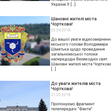
У Чорткові завершилися
чемпіонат Всеукраїнської
юнацької баскетбольної ліги
України У […]
Шановні жителі міста
Чорткова!
03.04.2018
До вашої уваги відеозверненн
міського голови Володимира
Шматька щодо проведення
загальноміської толоки
напередодні Великодніх свят.
Шановні жителі міста Чорткова
[…]
До уваги жителів міста
Чорткова!
21.03.2018