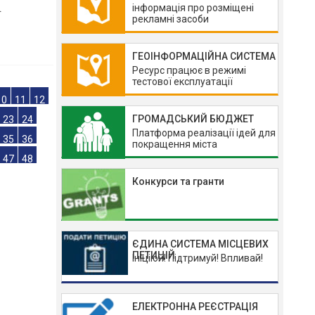
інформація про розміщені
рекламні засоби
в.
ГЕОІНФОРМАЦІЙНА СИСТЕМА
Ресурс працює в режимі
тестової експлуатації
ГРОМАДСЬКИЙ БЮДЖЕТ
Платформа реалізації ідей для
10
11
12
покращення міста
23
24
35
36
Конкурси та гранти
47
48
ЄДИНА СИСТЕМА МІСЦЕВИХ
ПЕТИЦІЙ
Ініціюй! Підтримуй! Впливай!
ЕЛЕКТРОННА РЕЄСТРАЦІЯ