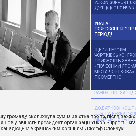
YUKON SUPPORT UK
ДЖЕФФ СЛОЙЧУК
УВАГА!
ПОЖЕЖОНЕБЕЗПЕ
ПЕРІОД!
ЩЕ 15 ГЕРОЯМ
ЧОРТКІВСЬКОЇ ГР
ПРИСВОЯТЬ ЗВАН
«ПОЧЕСНИЙ ГРОМ
МІСТА ЧОРТКОВА»
ПОСМЕРТНО
РАНОК, ЩО ЗАРЯД
ДОДАТКОВІ КОШТИ
ОСВІТУ, БЕЗБАР’ЄР
танніх днів температура повітря стає все вищою. Спека,
МЕДИЦИНУ ТА КУЛ
ітер перетворюють навіть маленьку іскру на масштабне
о.