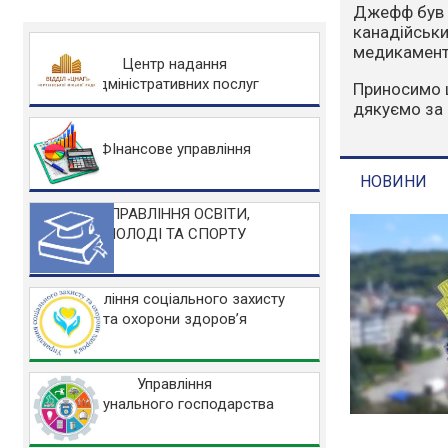
Варто зазна
людський фа
захисту НА
Центр надання
адміністративних послуг
Основні заб
Не розводьт
Не спалюйте 
ФІнансове управління
Не заїжджайт
УПРАВЛІННЯ ОСВІТИ,
МОЛОДІ ТА СПОРТУ
НОВИНИ
Управління соціального захисту
та охорони здоров’я
Управління
комунального господарства