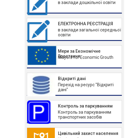
в заклади дошкільної освіти
ЕЛЕКТРОННА РЕЄСТРАЦІЯ
в заклади загальної середньої
освіти
Мери за Економічне
Зростання
Mayors for Economic Grouth
Відкриті дані
Перехід на ресурс "Відкриті
дані"
Контроль за паркуванням
Контроль за паркуванням
транспортних засобів
Цивільний захист населення