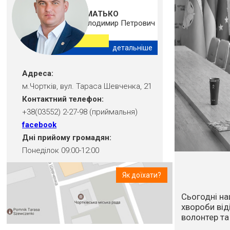
ШМАТЬКО
Володимир Петрович
детальніше
Адреса:
м.Чортків, вул. Тараса Шевченка, 21
Контактний телефон:
+38(03552) 2-27-98 (приймальня)
facebook
Дні прийому громадян:
Понеділок 09:00-12:00
Як доїхати?
Впродовж ос
посуха та в
стихійне лих