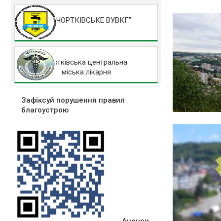
КП “ЧОРТКІВСЬКЕ ВУВКГ”
Чортківська центральна
міська лікарня
Зафіксуй порушення правил
благоустрою
Анонси