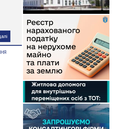
ого
далі
ННЯ