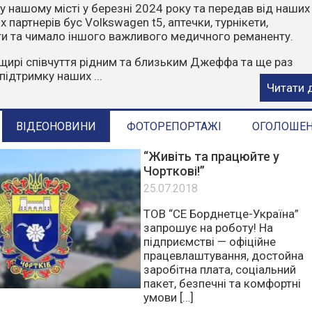
чити, що пожежі влітку найчастіше виникають через
ктор. Відділ з питань надзвичайних ситуацій та цивільн
ГАДУЄ:
орони у пожежонебезпечний період:
е багаття у лісах та лісопосадках.
стерню, суху траву, листя та сміття.
е в ліс на автомобілях чи ...
Читати 
ВІДЕОНОВИНИ
ФОТОРЕПОРТАЖІ
ОГОЛОШЕ
“Живіть та працюйте у
Чорткові!”
25.07.2018
ТОВ “СЕ Борднетце-Україна”
запрошує на роботу! На
підприємстві — офіційне
працевлаштування, достойна
заробітна плата, соціальний