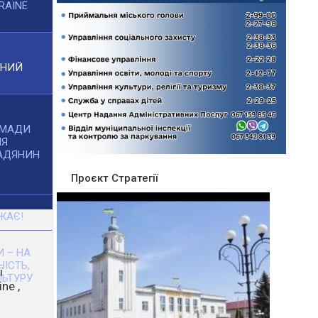
RAINE
ЧНИЙ
ОМАДИ
НЯ
АДЯНИН
Проєкт Стратегії
ЖАЄ!
 – НА
НІСТЬ,
ЬТУРУ