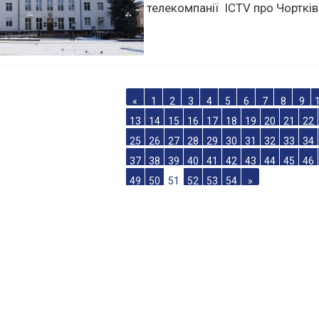
Пропонуємо фрагмент
телепередачі “Факти”
телекомпанії ICTV про Чорткі
«
1
2
3
4
5
6
7
8
9
13
14
15
16
17
18
19
20
21
22
25
26
27
28
29
30
31
32
33
34
37
38
39
40
41
42
43
44
45
46
49
50
51
52
53
54
»