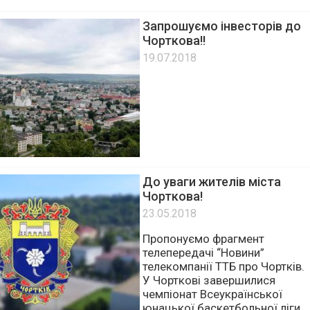
пакет, безпечні та комфортні
умови […]
Запрошуємо інвесторів до
Чорткова!!
19.07.2018
До уваги жителів міста
Чорткова!
23.05.2018
Пропонуємо фрагмент
телепередачі “Новини”
телекомпанії ТТБ про Чортків