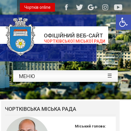
Чортків online
Відкри
ОФІЦІЙНИЙ ВЕБ-САЙТ
ЧОРТКІВСЬКОЇ МІСЬКОЇ РАДИ
☰
МЕНЮ
ЧОРТКІВСЬКА МІСЬКА РАДА
Міський голова: