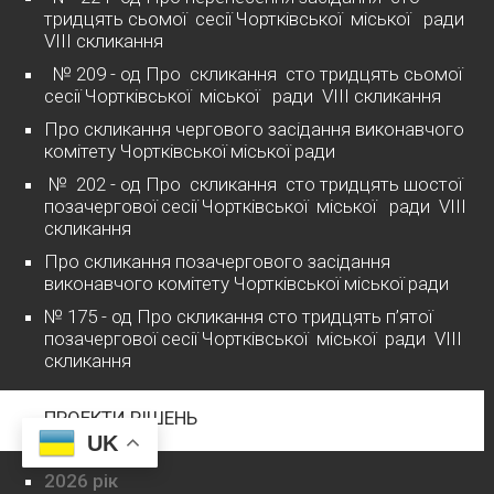
тридцять сьомої сесії Чортківської міської ради
VІІІ скликання
№ 209 - од Про скликання сто тридцять сьомої
сесії Чортківської міської ради VІІІ скликання
Про скликання чергового засідання виконавчого
комітету Чортківської міської ради
№ 202 - од Про скликання сто тридцять шостої
позачергової сесії Чортківської міської ради VІІІ
скликання
Про скликання позачергового засідання
виконавчого комітету Чортківської міської ради
№ 175 - од Про скликання сто тридцять п’ятої
позачергової сесії Чортківської міської ради VІІІ
скликання
ПРОЕКТИ РІШЕНЬ
UK
2026 рік