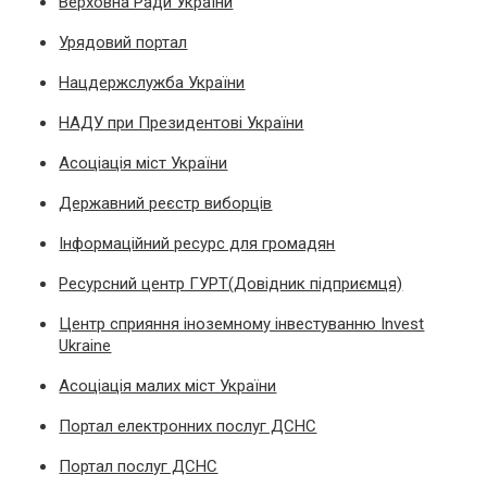
Верховна Ради України
Урядовий портал
Нацдержслужба України
НАДУ при Президентові України
Асоціація міст України
Державний реєстр виборців
Інформаційний ресурс для громадян
Ресурсний центр ГУРТ(Довідник підприємця)
Центр сприяння іноземному інвестуванню Invest
Ukraine
Асоціація малих міст України
Портал електронних послуг ДСНС
Портал послуг ДСНС