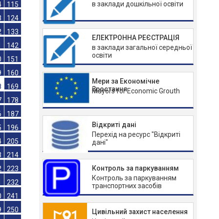
в заклади дошкільної освіти
95
96
05
106
4
115
ЕЛЕКТРОННА РЕЄСТРАЦІЯ
3
124
в заклади загальної середньої
освіти
2
133
1
142
Мери за Економічне
0
151
Зростання
Mayors for Economic Grouth
9
160
8
169
Відкриті дані
7
178
Перехід на ресурс "Відкриті
6
187
дані"
5
196
Контроль за паркуванням
4
205
Контроль за паркуванням
3
214
транспортних засобів
2
223
1
232
Цивільний захист населення