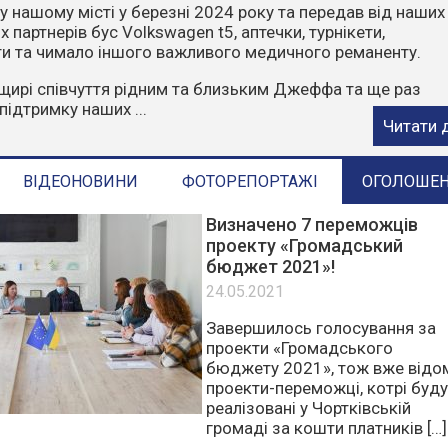
чити, що пожежі влітку найчастіше виникають через
ктор. Відділ з питань надзвичайних ситуацій та цивільн
ГАДУЄ:
орони у пожежонебезпечний період:
е багаття у лісах та лісопосадках.
стерню, суху траву, листя та сміття.
е в ліс на автомобілях чи ...
Читати 
ВІДЕОНОВИНИ
ФОТОРЕПОРТАЖІ
ОГОЛОШЕ
Визначено 7 переможців
проекту «Громадський
бюджет 2021»!
24.05.2021
Завершилось голосування за
проекти «Громадського
бюджету 2021», тож вже відо
проекти-переможці, котрі буд