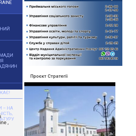
RAINE
ЧНИЙ
ОМАДИ
НЯ
АДЯНИН
Проєкт Стратегії
ЖАЄ!
 – НА
НІСТЬ,
ЬТУРУ