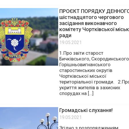
реалізовані у Чортківській
громаді за кошти платників […]
ПРОЄКТ ПОРЯДКУ ДЕННОГ
шістнадцятого чергового
засідання виконавчого
комітету Чортківської міськ
ради
19.05.2021
1.Про звіти старост
Бичківського, Скородинського
Горішньовигнанського
старостинських округів
Чортківської міської
територіальної громади. 2.Пр
укриття жителів в захисних
спорудах на […]
Громадські слухання!