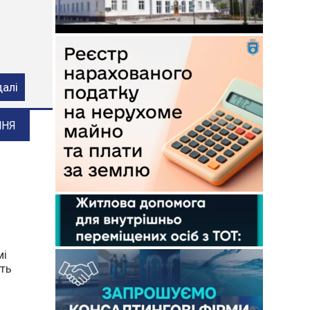
ого
далі
ННЯ
мі
уть