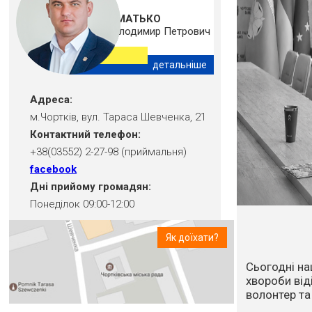
ШМАТЬКО
Володимир Петрович
детальніше
Адреса:
м.Чортків, вул. Тараса Шевченка, 21
Контактний телефон:
+38(03552) 2-27-98 (приймальня)
facebook
Дні прийому громадян:
Понеділок 09:00-12:00
Як доїхати?
Впродовж ос
посуха та в
стихійне лих