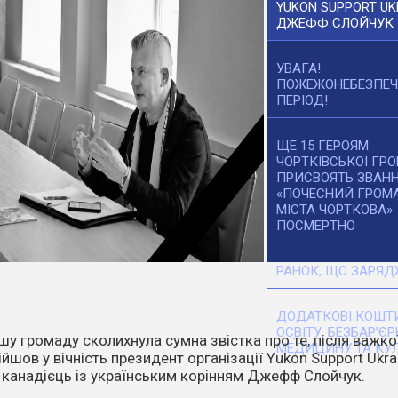
YUKON SUPPORT UK
ДЖЕФФ СЛОЙЧУК
УВАГА!
ПОЖЕЖОНЕБЕЗПЕ
ПЕРІОД!
ЩЕ 15 ГЕРОЯМ
ЧОРТКІВСЬКОЇ ГР
ПРИСВОЯТЬ ЗВАН
«ПОЧЕСНИЙ ГРОМ
МІСТА ЧОРТКОВА»
ПОСМЕРТНО
РАНОК, ЩО ЗАРЯД
ДОДАТКОВІ КОШТИ
ОСВІТУ, БЕЗБАР’ЄР
танніх днів температура повітря стає все вищою. Спека,
МЕДИЦИНУ ТА КУЛ
ітер перетворюють навіть маленьку іскру на масштабне
о.