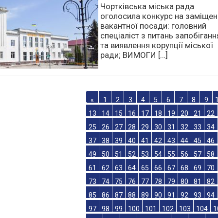
Оголошення про конкурс
12.05.2021
Чортківська міська рада
оголосила конкурс на заміщен
вакантної посади: головний
спеціаліст з питань запобіганн
та виявлення корупції міської
ради; ВИМОГИ […]
«
1
2
3
4
5
6
7
8
9
13
14
15
16
17
18
19
20
21
22
25
26
27
28
29
30
31
32
33
34
37
38
39
40
41
42
43
44
45
46
49
50
51
52
53
54
55
56
57
58
61
62
63
64
65
66
67
68
69
70
73
74
75
76
77
78
79
80
81
82