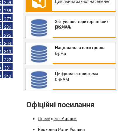
Цивільний захист населення
0
241
9
250
8
259
Звітування територіальних
громад
prozorro
7
268
6
277
5
286
Національна електронна
4
295
біржа
3
304
2
313
Цифрова екосистема
1
322
DREAM
0
331
9
340
Офіційні посилання
Президент України
Верховна Ради України