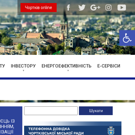
Чортків online
Відкри
ТУ
ІНВЕСТОРУ
ЕНЕРГОЕФЕКТИВНІСТЬ
Е-СЕРВІСИ
ЄЦЬ ІЗ
ІННЯМ,
ІЗАЦІЇ