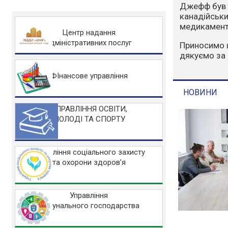
Варто зазна
людський фа
захисту НА
Центр надання
адміністративних послуг
Основні заб
Не розводьт
Не спалюйте 
ФІнансове управління
Не заїжджайт
УПРАВЛІННЯ ОСВІТИ,
МОЛОДІ ТА СПОРТУ
НОВИНИ
Управління соціального захисту
та охорони здоров’я
Управління
комунального господарства