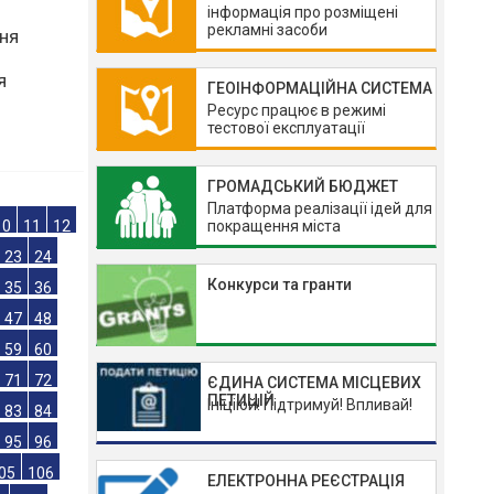
інформація про розміщені
рекламні засоби
ГЕОІНФОРМАЦІЙНА СИСТЕМА
ня
Ресурс працює в режимі
тестової експлуатації
я
ГРОМАДСЬКИЙ БЮДЖЕТ
Платформа реалізації ідей для
покращення міста
Конкурси та гранти
10
11
12
23
24
35
36
47
48
ЄДИНА СИСТЕМА МІСЦЕВИХ
ПЕТИЦІЙ
Ініціюй! Підтримуй! Впливай!
59
60
71
72
83
84
ЕЛЕКТРОННА РЕЄСТРАЦІЯ