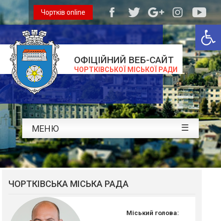
Чортків online
Відкри
ОФІЦІЙНИЙ ВЕБ-САЙТ
ЧОРТКІВСЬКОЇ МІСЬКОЇ РАДИ
☰
МЕНЮ
ЧОРТКІВСЬКА МІСЬКА РАДА
Міський голова: