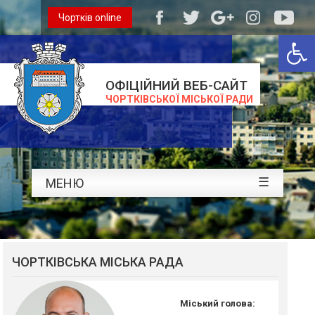
Чортків online
Відкри
ОФІЦІЙНИЙ ВЕБ-САЙТ
ЧОРТКІВСЬКОЇ МІСЬКОЇ РАДИ
☰
МЕНЮ
ЧОРТКІВСЬКА МІСЬКА РАДА
Міський голова: