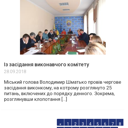
Із засідання виконавчого комітету
28.09.2018
Міський голова Володимир Шматько провів чергове
засідання виконкому, на котрому розглянуто 25
питань, включених до порядку денного. Зокрема,
розглянувши клопотання […]
«
1
2
3
4
5
6
7
8