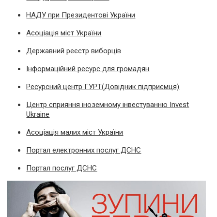
НАДУ при Президентові України
Асоціація міст України
Державний реєстр виборців
Інформаційний ресурс для громадян
Ресурсний центр ГУРТ(Довідник підприємця)
Центр сприяння іноземному інвестуванню Invest
Ukraine
Асоціація малих міст України
Портал електронних послуг ДСНС
Портал послуг ДСНС