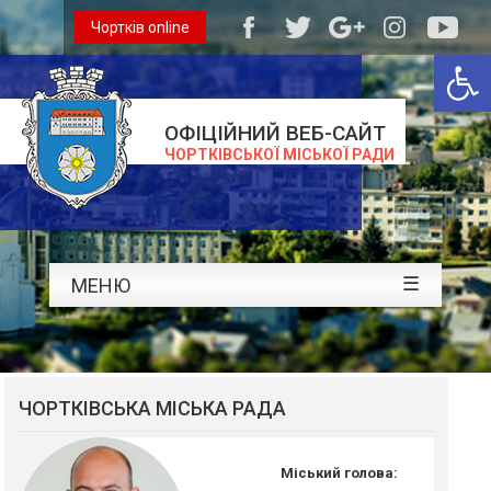
Чортків online
Відкри
ОФІЦІЙНИЙ ВЕБ-САЙТ
ЧОРТКІВСЬКОЇ МІСЬКОЇ РАДИ
☰
МЕНЮ
ЧОРТКІВСЬКА МІСЬКА РАДА
Міський голова: