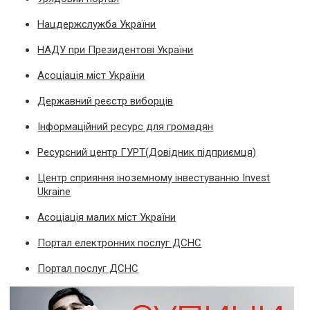
Нацдержслужба України
НАДУ при Президентові України
Асоціація міст України
Державний реєстр виборців
Інформаційний ресурс для громадян
Ресурсний центр ГУРТ(Довідник підприємця)
Центр сприяння іноземному інвестуванню Invest
Ukraine
Асоціація малих міст України
Портал електронних послуг ДСНС
Портал послуг ДСНС