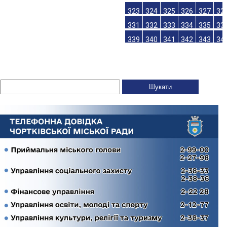
323
324
325
326
327
32
331
332
333
334
335
33
339
340
341
342
343
34