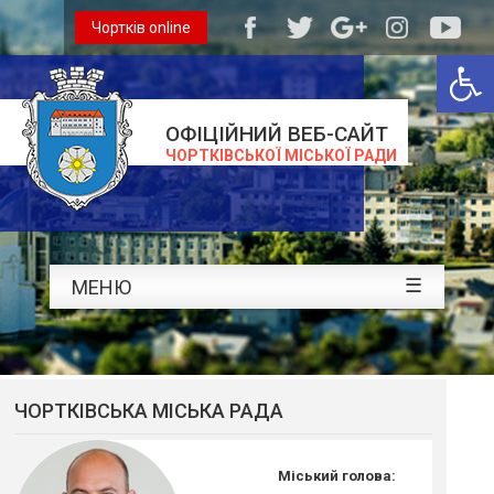
Чортків online
Відкри
ОФІЦІЙНИЙ ВЕБ-САЙТ
ЧОРТКІВСЬКОЇ МІСЬКОЇ РАДИ
☰
МЕНЮ
ЧОРТКІВСЬКА МІСЬКА РАДА
Міський голова: