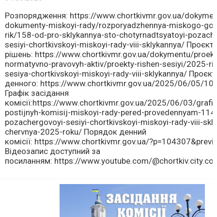
Розпорядження: https://www.chortkivmr.gov.ua/dokymentu
dokumenty-miskoyi-rady/rozporyadzhennya-miskogo-gol
rik/158-od-pro-sklykannya-sto-chotyrnadtsyatoyi-pozach
sesiyi-chortkivskoyi-miskoyi-rady-viii-sklykannya/ Проєкт
рішень: https://www.chortkivmr.gov.ua/dokymentu/proekt
normatyvno-pravovyh-aktiv/proekty-rishen-sesiyi/2025-ri
sesiya-chortkivskoyi-miskoyi-rady-viii-sklykannya/ Проєк
денного: https://www.chortkivmr.gov.ua/2025/06/05/10
Графік засідання
комісії:https://www.chortkivmr.gov.ua/2025/06/03/grafik
postijnyh-komisij-miskoyi-rady-pered-provedennyam-114-
pozachergovoyi-sesiyi-chortkivskoyi-miskoyi-rady-viii-sk
chervnya-2025-roku/ Порядок денний
комісії: https://www.chortkivmr.gov.ua/?p=104307&previ
Відеозапис доступний за
посиланням: https://www.youtube.com/@chortkiv.city.cou