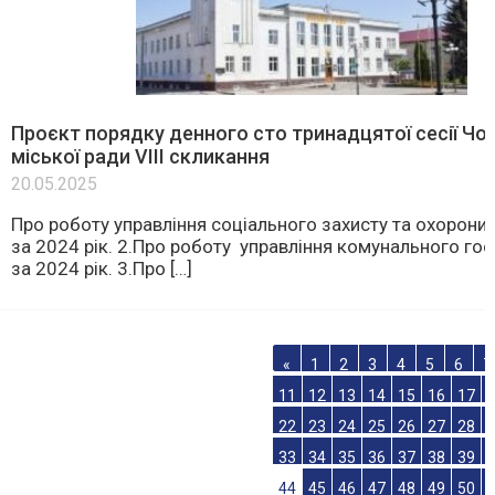
Проєкт порядку денного сто тринадцятої сесії Чор
міської ради VІІІ скликання
20.05.2025
Про роботу управління соціального захисту та охорони
за 2024 рік. 2.Про роботу управління комунального го
за 2024 рік. 3.Про […]
«
1
2
3
4
5
6
7
11
12
13
14
15
16
17
22
23
24
25
26
27
28
33
34
35
36
37
38
39
44
45
46
47
48
49
50