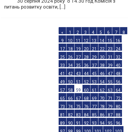
30 серпня 2024 року о 14.30 год Комісія з
питань розвитку освіти, […]
«
1
2
3
4
5
6
7
8
9
10
11
12
13
14
15
16
17
18
19
20
21
22
23
24
25
26
27
28
29
30
31
32
33
34
35
36
37
38
39
40
41
42
43
44
45
46
47
48
49
50
51
52
53
54
55
56
57
58
59
60
61
62
63
64
65
66
67
68
69
70
71
72
73
74
75
76
77
78
79
80
81
82
83
84
85
86
87
88
89
90
91
92
93
94
95
96
97
98
99
100
101
102
103