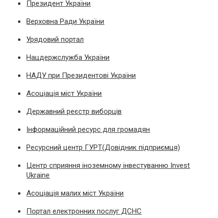
Президент України
Верховна Ради України
Урядовий портал
Нацдержслужба України
НАДУ при Президентові України
Асоціація міст України
Державний реєстр виборців
Інформаційний ресурс для громадян
Ресурсний центр ГУРТ(Довідник підприємця)
Центр сприяння іноземному інвестуванню Invest
Ukraine
Асоціація малих міст України
Портал електронних послуг ДСНС