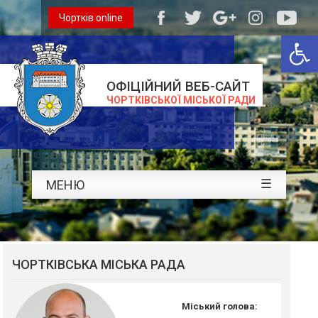
Чортків online
Відкри
ОФІЦІЙНИЙ ВЕБ-САЙТ
ЧОРТКІВСЬКОЇ МІСЬКОЇ РАДИ
☰
МЕНЮ
ЧОРТКІВСЬКА МІСЬКА РАДА
Міський голова: