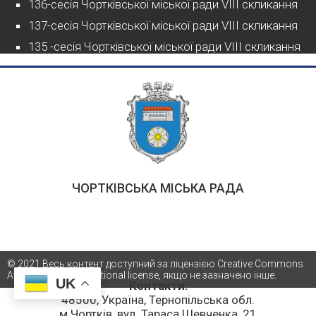
136-сесія Чортківської міської ради VIII скликання
137-сесія Чортківської міської ради VIII скликання
135 -сесія Чортківської міської ради VIII скликання
ЧОРТКІВСЬКА МІСЬКА РАДА
© 2021 Весь контент доступний за ліцензією Creative Commons
Attribution 4.0 International license, якщо не зазначено інше.
UK
Контакти:
48500, Україна, Тернопільська обл.
м.Чортків, вул. Тараса Шевченка, 21