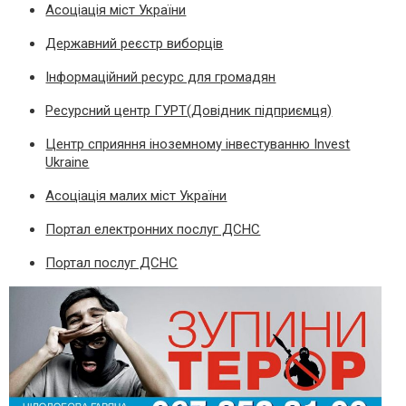
Асоціація міст України
Державний реєстр виборців
Інформаційний ресурс для громадян
Ресурсний центр ГУРТ(Довідник підприємця)
Центр сприяння іноземному інвестуванню Invest
Ukraine
Асоціація малих міст України
Портал електронних послуг ДСНС
Портал послуг ДСНС