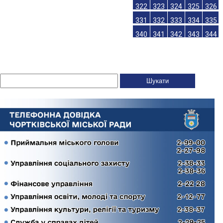
322
323
324
325
326
331
332
333
334
335
340
341
342
343
344