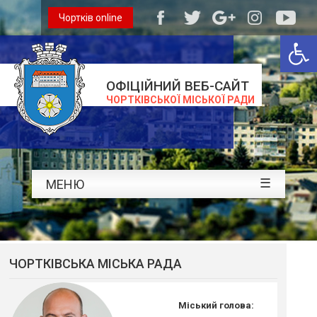
Чортків online
Відкри
ОФІЦІЙНИЙ ВЕБ-САЙТ
ЧОРТКІВСЬКОЇ МІСЬКОЇ РАДИ
☰
МЕНЮ
ЧОРТКІВСЬКА МІСЬКА РАДА
Міський голова: