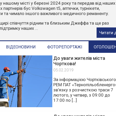
чити, що пожежі влітку найчастіше виникають через
ктор. Відділ з питань надзвичайних ситуацій та цивільн
ГАДУЄ:
орони у пожежонебезпечний період:
е багаття у лісах та лісопосадках.
стерню, суху траву, листя та сміття.
е в ліс на автомобілях чи ...
Читати 
ВІДЕОНОВИНИ
ФОТОРЕПОРТАЖІ
ОГОЛОШЕ
До уваги жителів міста
Чорткова!
05.02.2019
За інформацією Чортківського
РЕМ ПАТ «Тернопільобленерго»
зв’язку з розчисткою траси 7
лютого, у четвер, з 09:00 до
17:00 по […]