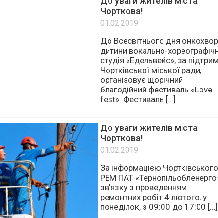
До уваги жителів міста
Чорткова!
01.02.2019
До Всесвітнього дня онкохвор
дитини вокально-хореографіч
студія «Едельвейс», за підтри
Чортківської міської ради,
організовує щорічний
благодійний фестиваль «Love
fest». Фестиваль […]
До уваги жителів міста
Чорткова!
01.02.2019
За інформацією Чортківського
РЕМ ПАТ «Тернопільобленерго»
зв’язку з проведенням