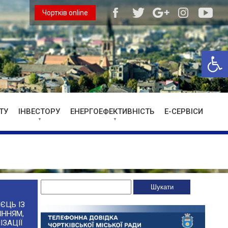
Чортків online
Відкри
ТУ
ІНВЕСТОРУ
ЕНЕРГОЕФЕКТИВНІСТЬ
Е-СЕРВІСИ
ЄЦЬ ІЗ
ІННЯМ,
ІЗАЦІЇ