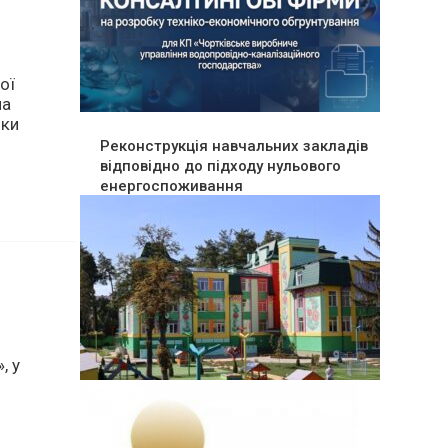
ої
Реконструкція навчальних закладів
на
відповідно до підходу нульового
мки
енергоспоживання
, у