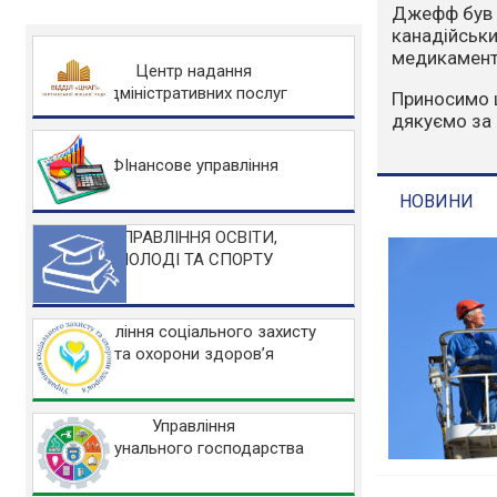
Варто зазна
людський фа
захисту НА
Центр надання
адміністративних послуг
Основні заб
Не розводьт
Не спалюйте 
ФІнансове управління
Не заїжджайт
УПРАВЛІННЯ ОСВІТИ,
МОЛОДІ ТА СПОРТУ
НОВИНИ
Управління соціального захисту
та охорони здоров’я
Управління
комунального господарства