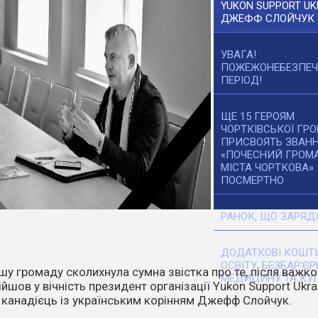
YUKON SUPPORT UK
ДЖЕФФ СЛОЙЧУК
УВАГА!
ПОЖЕЖОНЕБЕЗПЕ
ПЕРІОД!
ЩЕ 15 ГЕРОЯМ
ЧОРТКІВСЬКОЇ ГР
ПРИСВОЯТЬ ЗВАН
«ПОЧЕСНИЙ ГРОМ
МІСТА ЧОРТКОВА»
ПОСМЕРТНО
РАНОК, ЩО ЗАРЯД
ДОДАТКОВІ КОШТИ
ОСВІТУ, БЕЗБАР’ЄР
танніх днів температура повітря стає все вищою. Спека,
МЕДИЦИНУ ТА КУЛ
ітер перетворюють навіть маленьку іскру на масштабне
о.