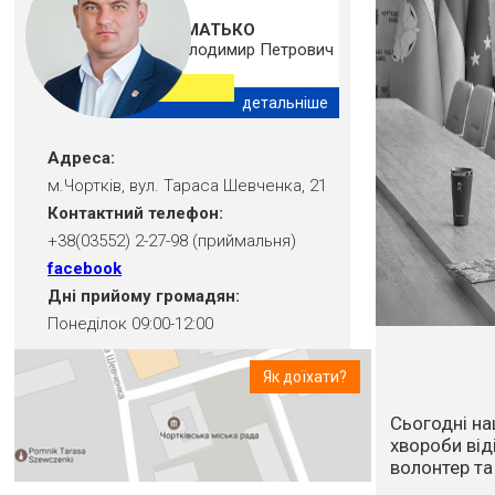
ШМАТЬКО
Володимир Петрович
детальніше
Адреса:
м.Чортків, вул. Тараса Шевченка, 21
Контактний телефон:
+38(03552) 2-27-98 (приймальня)
facebook
Дні прийому громадян:
Понеділок 09:00-12:00
Як доїхати?
Впродовж ос
посуха та в
стихійне лих