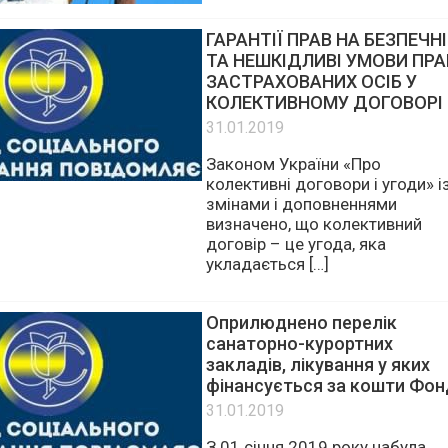
ремонтних робіт 4 лютого, у
понеділок, з 09:00 до 17:00 […]
ГАРАНТІЇ ПРАВ НА БЕЗПЕЧНІ
ТА НЕШКІДЛИВІ УМОВИ ПРА
ЗАСТРАХОВАНИХ ОСІБ У
КОЛЕКТИВНОМУ ДОГОВОРІ
31.01.2019
Законом України «Про
колективні договори і угоди» і
змінами і доповненнями
визначено, що колективний
договір – це угода, яка
укладається […]
Оприлюднено перелік
санаторно-курортних
закладів, лікування у яких
фінансується за кошти Фон