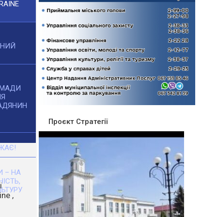
RAINE
ЧНИЙ
ОМАДИ
НЯ
АДЯНИН
Проєкт Стратегії
ЖАЄ!
 – НА
НІСТЬ,
ЬТУРУ