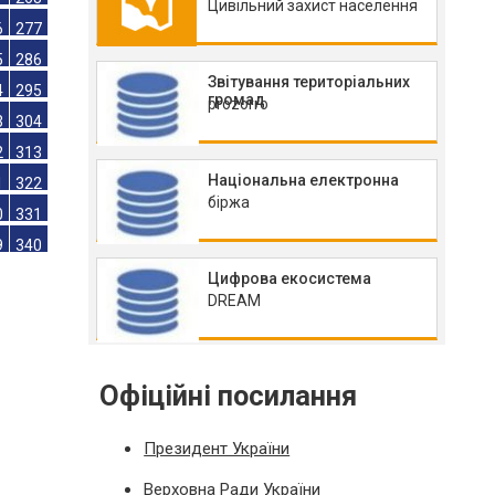
Цивільний захист населення
8
259
7
268
Звітування територіальних
6
277
громад
prozorro
5
286
4
295
Національна електронна
3
304
біржа
2
313
1
322
0
331
Цифрова екосистема
DREAM
9
340
Офіційні посилання
Президент України
Верховна Ради України