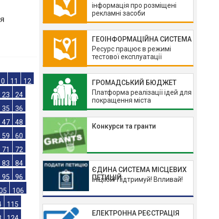
інформація про розміщені
рекламні засоби
ГЕОІНФОРМАЦІЙНА СИСТЕМА
ня
Ресурс працює в режимі
тестової експлуатації
ГРОМАДСЬКИЙ БЮДЖЕТ
Платформа реалізації ідей для
покращення міста
10
11
12
23
24
Конкурси та гранти
35
36
47
48
59
60
ЄДИНА СИСТЕМА МІСЦЕВИХ
ПЕТИЦІЙ
71
72
Ініціюй! Підтримуй! Впливай!
83
84
95
96
ЕЛЕКТРОННА РЕЄСТРАЦІЯ
05
106