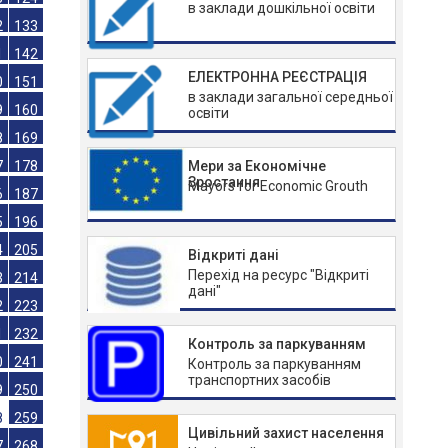
в заклади дошкільної освіти
4
115
3
124
ЕЛЕКТРОННА РЕЄСТРАЦІЯ
2
133
в заклади загальної середньої
1
142
освіти
0
151
Мери за Економічне
9
160
Зростання
Mayors for Economic Grouth
8
169
7
178
6
187
Відкриті дані
Перехід на ресурс "Відкриті
5
196
дані"
4
205
3
214
Контроль за паркуванням
2
223
Контроль за паркуванням
транспортних засобів
1
232
0
241
Цивільний захист населення
9
250