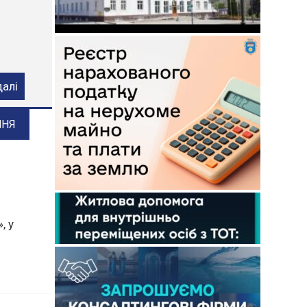
ого
далі
ННЯ
, у