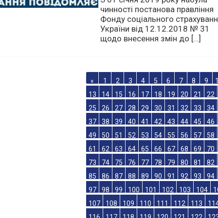
31.01.2019
З 01 січня 2019 року набула
чинності постанова правління
Фонду соціального страхуван
України від 12.12.2018 № 31
щодо внесення змін до […]
«
1
2
3
4
5
6
7
8
9
13
14
15
16
17
18
19
20
21
22
25
26
27
28
29
30
31
32
33
34
37
38
39
40
41
42
43
44
45
46
49
50
51
52
53
54
55
56
57
58
61
62
63
64
65
66
67
68
69
70
73
74
75
76
77
78
79
80
81
82
85
86
87
88
89
90
91
92
93
94
97
98
99
100
101
102
103
104
1