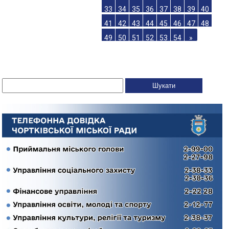
33
34
35
36
37
38
39
40
41
42
43
44
45
46
47
48
49
50
51
52
53
54
»