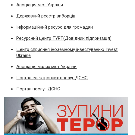
Асоціація міст України
Державний реєстр виборців
Інформаційний ресурс для громадян
Ресурсний центр ГУРТ(Довідник підприємця)
Центр сприяння іноземному інвестуванню Invest
Ukraine
Асоціація малих міст України
Портал електронних послуг ДСНС
Портал послуг ДСНС