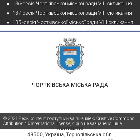
136-сесія Чортківської міської ради VIII скликання
137-сесія Чортківської міської ради VIII скликання
135 -сесія Чортківської міської ради VIII скликання
ЧОРТКІВСЬКА МІСЬКА РАДА
© 2021 Весь контент доступний за ліцензією Creative Commons
Attribution 4.0 International license, якщо не зазначено інше.
Контакти:
48500, Україна, Тернопільська обл.