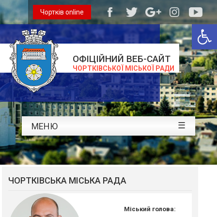
Чортків online
Відкри
ОФІЦІЙНИЙ ВЕБ-САЙТ
ЧОРТКІВСЬКОЇ МІСЬКОЇ РАДИ
☰
МЕНЮ
ЧОРТКІВСЬКА МІСЬКА РАДА
Міський голова: