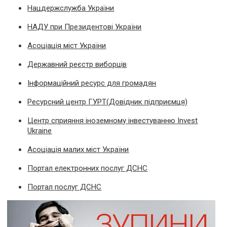
Нацдержслужба України
НАДУ при Президентові України
Асоціація міст України
Державний реєстр виборців
Інформаційний ресурс для громадян
Ресурсний центр ГУРТ(Довідник підприємця)
Центр сприяння іноземному інвестуванню Invest
Ukraine
Асоціація малих міст України
Портал електронних послуг ДСНС
Портал послуг ДСНС