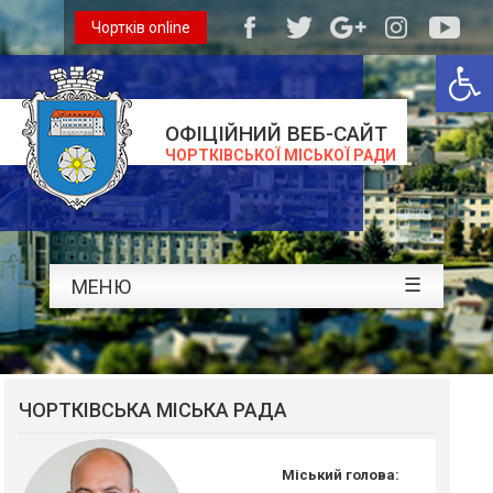
Чортків online
Відкри
ОФІЦІЙНИЙ ВЕБ-САЙТ
ЧОРТКІВСЬКОЇ МІСЬКОЇ РАДИ
☰
МЕНЮ
ЧОРТКІВСЬКА МІСЬКА РАДА
Міський голова: