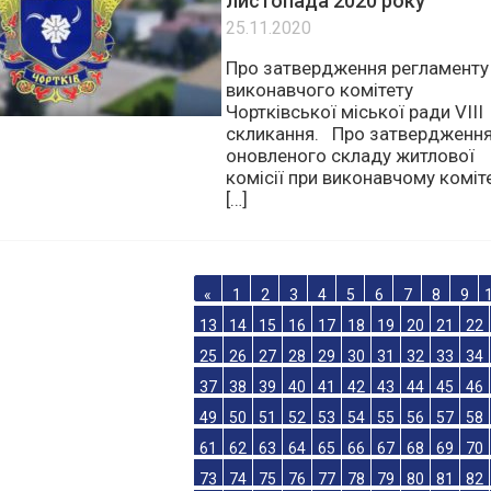
виконавчого комітету
Чортківської міської ради 2
листопада 2020 року
25.11.2020
Про затвердження регламенту
виконавчого комітету
Чортківської міської ради VIII
скликання. Про затвердженн
оновленого складу житлової
комісії при виконавчому коміте
[…]
«
1
2
3
4
5
6
7
8
9
13
14
15
16
17
18
19
20
21
22
25
26
27
28
29
30
31
32
33
34
37
38
39
40
41
42
43
44
45
46
49
50
51
52
53
54
55
56
57
58