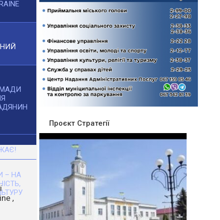
RAINE
ЧНИЙ
ОМАДИ
НЯ
АДЯНИН
Проєкт Стратегії
ЖАЄ!
 – НА
НІСТЬ,
ЬТУРУ