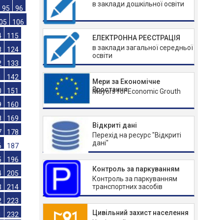
в заклади дошкільної освіти
71
72
83
84
95
96
ЕЛЕКТРОННА РЕЄСТРАЦІЯ
в заклади загальної середньої
05
106
освіти
4
115
3
124
Мери за Економічне
Зростання
Mayors for Economic Grouth
2
133
1
142
0
151
Відкриті дані
9
160
Перехід на ресурс "Відкриті
дані"
8
169
7
178
Контроль за паркуванням
6
187
Контроль за паркуванням
транспортних засобів
5
196
4
205
Цивільний захист населення
3
214