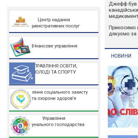
Варто зазна
людський фа
захисту НА
Центр надання
адміністративних послуг
Основні заб
Не розводьт
Не спалюйте 
ФІнансове управління
Не заїжджайт
УПРАВЛІННЯ ОСВІТИ,
МОЛОДІ ТА СПОРТУ
НОВИНИ
Управління соціального захисту
та охорони здоров’я
Управління
комунального господарства