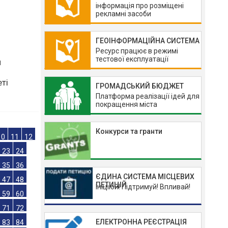
інформація про розміщені
рекламні засоби
6
ГЕОІНФОРМАЦІЙНА СИСТЕМА
Ресурс працює в режимі
тестової експлуатації
ГРОМАДСЬКИЙ БЮДЖЕТ
я
Платформа реалізації ідей для
покращення міста
ті
Конкурси та гранти
10
11
12
ЄДИНА СИСТЕМА МІСЦЕВИХ
23
24
ПЕТИЦІЙ
Ініціюй! Підтримуй! Впливай!
35
36
47
48
ЕЛЕКТРОННА РЕЄСТРАЦІЯ
59
60