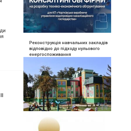
я
Реконструкція навчальних закладів
ади
відповідно до підходу нульового
ня
енергоспоживання
ІІ