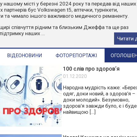
чити, що пожежі влітку найчастіше виникають через
ктор. Відділ з питань надзвичайних ситуацій та цивільн
ГАДУЄ:
орони у пожежонебезпечний період:
е багаття у лісах та лісопосадках.
стерню, суху траву, листя та сміття.
е в ліс на автомобілях чи ...
Читати 
ВІДЕОНОВИНИ
ФОТОРЕПОРТАЖІ
ОГОЛОШЕ
100 слів про здоров’я
01.12.2020
Народна мудрість каже: «Бер
одяг, доки новий, а здоров’я –
доки молодий». Безумовно,
здоров’я завжди було, є і буде
найвищою […]