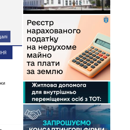
ого
далі
ННЯ
ежи