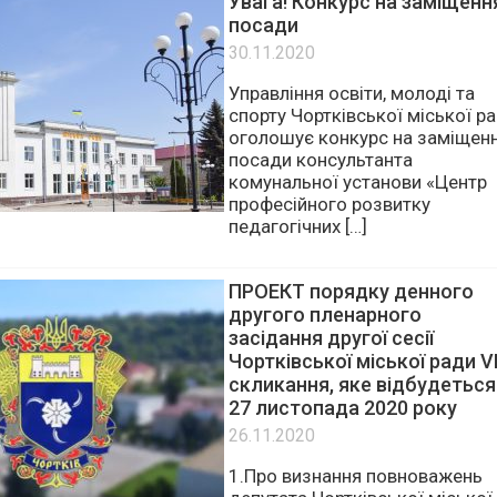
Увага! Конкурс на заміщенн
посади
30.11.2020
Управління освіти, молоді та
спорту Чортківської міської р
оголошує конкурс на заміщен
посади консультанта
комунальної установи «Центр
професійного розвитку
педагогічних […]
ПРОЕКТ порядку денного
другого пленарного
засідання другої сесії
Чортківської міської ради VІ
скликання, яке відбудеться
27 листопада 2020 року