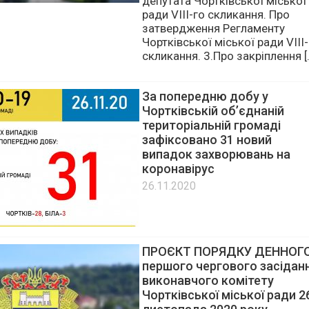
26.11.2020
1.Про визнання повноважень
депутата Чортківської міської
ради VІІІ-го скликання. Про
затвердження Регламенту
Чортківської міської ради VІІІ-
скликання. 3.Про закріплення [
За попередню добу у
Чортківській об’єднаній
територіальній громаді
зафіксовано 31 новий
випадок захворювань на
коронавірус
26.11.2020
ПРОЄКТ ПОРЯДКУ ДЕННОГ
першого чергового засідан