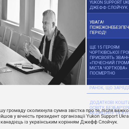
YUKON SUPPORT UK
ДЖЕФФ СЛОЙЧУК
УВАГА!
ПОЖЕЖОНЕБЕЗПЕ
ПЕРІОД!
ЩЕ 15 ГЕРОЯМ
ЧОРТКІВСЬКОЇ ГР
ПРИСВОЯТЬ ЗВАН
«ПОЧЕСНИЙ ГРОМ
МІСТА ЧОРТКОВА»
ПОСМЕРТНО
РАНОК, ЩО ЗАРЯД
ДОДАТКОВІ КОШТИ
ОСВІТУ, БЕЗБАР’ЄР
танніх днів температура повітря стає все вищою. Спека,
МЕДИЦИНУ ТА КУЛ
ітер перетворюють навіть маленьку іскру на масштабне
о.