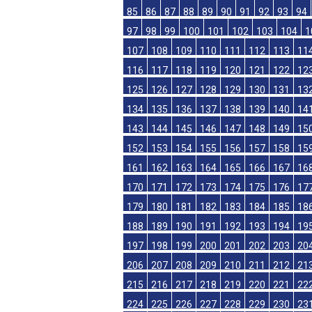
61
62
63
64
65
66
67
68
69
70
73
74
75
76
77
78
79
80
81
82
85
86
87
88
89
90
91
92
93
94
97
98
99
100
101
102
103
104
1
107
108
109
110
111
112
113
11
116
117
118
119
120
121
122
12
125
126
127
128
129
130
131
13
134
135
136
137
138
139
140
14
143
144
145
146
147
148
149
15
152
153
154
155
156
157
158
15
161
162
163
164
165
166
167
16
170
171
172
173
174
175
176
17
179
180
181
182
183
184
185
18
188
189
190
191
192
193
194
19
197
198
199
200
201
202
203
20
206
207
208
209
210
211
212
21