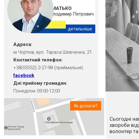
ШМАТЬКО
Володимир Петрович
детальніше
Адреса:
м.Чортків, вул. Тараса Шевченка, 21
Контактний телефон:
+38(03552) 2-27-98 (приймальня)
facebook
Дні прийому громадян:
Понеділок 09:00-12:00
Як доїхати?
Впродовж ос
посуха та в
стихійне лих