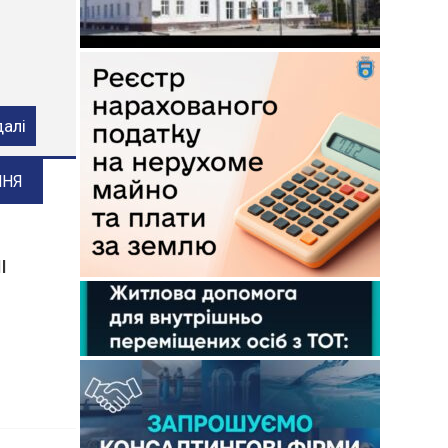
ого
далі
ННЯ
І