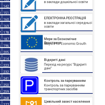
4
115
в заклади дошкільної освіти
3
124
2
133
ЕЛЕКТРОННА РЕЄСТРАЦІЯ
1
142
в заклади загальної середньої
0
151
освіти
9
160
Мери за Економічне
8
169
Зростання
Mayors for Economic Grouth
7
178
6
187
5
196
Відкриті дані
Перехід на ресурс "Відкриті
4
205
дані"
3
214
2
223
Контроль за паркуванням
Контроль за паркуванням
1
232
транспортних засобів
0
241
9
250
Цивільний захист населення