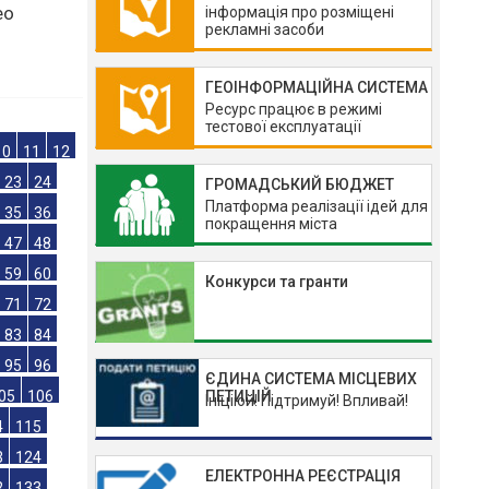
ій
інформація про розміщені
рекламні засоби
ео
ГЕОІНФОРМАЦІЙНА СИСТЕМА
Ресурс працює в режимі
тестової експлуатації
ГРОМАДСЬКИЙ БЮДЖЕТ
Платформа реалізації ідей для
10
11
12
покращення міста
23
24
35
36
Конкурси та гранти
47
48
59
60
71
72
ЄДИНА СИСТЕМА МІСЦЕВИХ
ПЕТИЦІЙ
83
84
Ініціюй! Підтримуй! Впливай!
95
96
05
106
ЕЛЕКТРОННА РЕЄСТРАЦІЯ