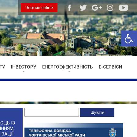
Чортків online
Відкри
ТУ
ІНВЕСТОРУ
ЕНЕРГОЕФЕКТИВНІСТЬ
Е-СЕРВІСИ
ЄЦЬ ІЗ
ІННЯМ,
ІЗАЦІЇ