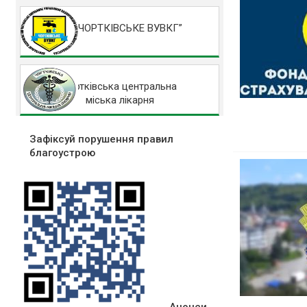
КП “ЧОРТКІВСЬКЕ ВУВКГ”
Чортківська центральна
міська лікарня
Зафіксуй порушення правил
благоустрою
Анонси