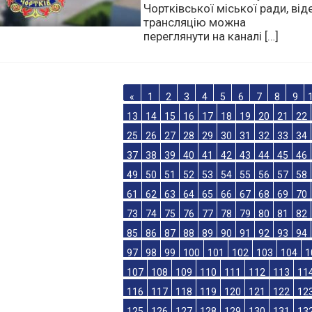
28 листопада 2018 року о 12 -
годині відбудеться засідання
виконавчого комітету
Чортківської міської ради, від
трансляцію можна
переглянути на каналі […]
«
1
2
3
4
5
6
7
8
9
13
14
15
16
17
18
19
20
21
22
25
26
27
28
29
30
31
32
33
34
37
38
39
40
41
42
43
44
45
46
49
50
51
52
53
54
55
56
57
58
61
62
63
64
65
66
67
68
69
70
73
74
75
76
77
78
79
80
81
82
85
86
87
88
89
90
91
92
93
94
97
98
99
100
101
102
103
104
1