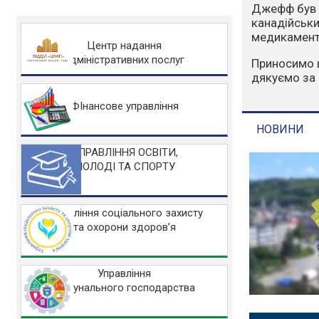
Варто зазна
людський фа
захисту НА
Центр надання
адміністративних послуг
Основні заб
Не розводьт
Не спалюйте 
ФІнансове управління
Не заїжджайт
УПРАВЛІННЯ ОСВІТИ,
МОЛОДІ ТА СПОРТУ
НОВИНИ
Управління соціального захисту
та охорони здоров’я
Управління
комунального господарства