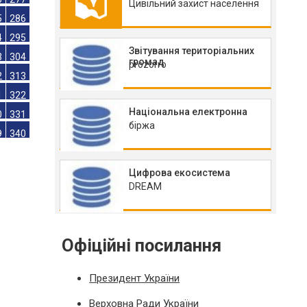
8
259
Цивільний захист населення
7
268
6
277
Звітування територіальних
5
286
громад
prozorro
4
295
3
304
Національна електронна
2
313
біржа
1
322
0
331
Цифрова екосистема
9
340
DREAM
Офіційні посилання
Президент України
Верховна Ради України