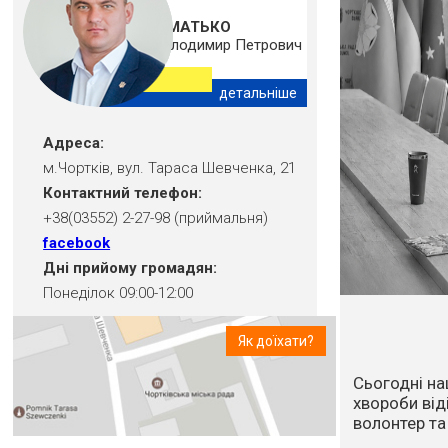
ШМАТЬКО
Володимир Петрович
детальніше
Адреса:
м.Чортків, вул. Тараса Шевченка, 21
Контактний телефон:
+38(03552) 2-27-98 (приймальня)
facebook
Дні прийому громадян:
Понеділок 09:00-12:00
Як доїхати?
Впродовж ос
посуха та в
стихійне лих