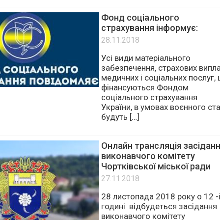
комітеті Чортківської міської
ради, просимо […]
Фонд соціального
страхування інформує:
28.11.2018
Усі види матеріального
забезпечення, страхових випла
медичних і соціальних послуг,
фінансуються Фондом
соціального страхування
України, в умовах воєнного ст
будуть […]
Онлайн трансляція засідан
виконавчого комітету
Чортківської міської ради
27.11.2018