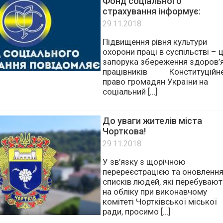
Фонд соціального
страхування інформує:
29.11.2018
Підвищення рівня культури
охорони праці в суспільстві – 
запорука збереження здоров’
працівників Конституційн
право громадян України на
соціальний […]
До уваги жителів міста
Чорткова!
29.11.2018
У зв’язку з щорічною
перереєстрацією та оновленн
списків людей, які перебувают
на обліку при виконавчому