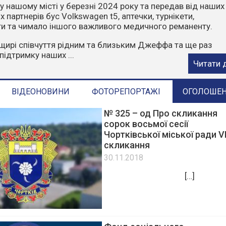
чити, що пожежі влітку найчастіше виникають через
ктор. Відділ з питань надзвичайних ситуацій та цивільн
ГАДУЄ:
орони у пожежонебезпечний період:
е багаття у лісах та лісопосадках.
стерню, суху траву, листя та сміття.
е в ліс на автомобілях чи ...
Читати 
ВІДЕОНОВИНИ
ФОТОРЕПОРТАЖІ
ОГОЛОШЕ
№ 325 – од Про скликання
сорок восьмої сесії
Чортківської міської ради VІ
скликання
30.11.2018
[…]