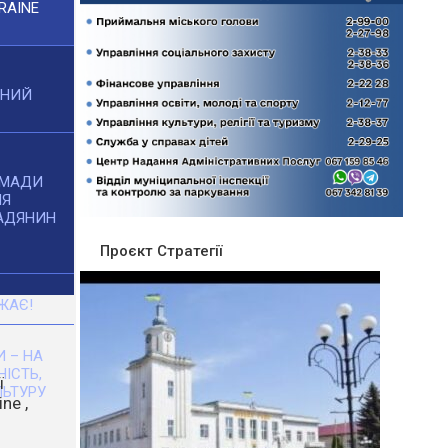
RAINE
ЧНИЙ
ОМАДИ
НЯ
АДЯНИН
Проєкт Стратегії
ЖАЄ!
 – НА
НІСТЬ,
ЬТУРУ