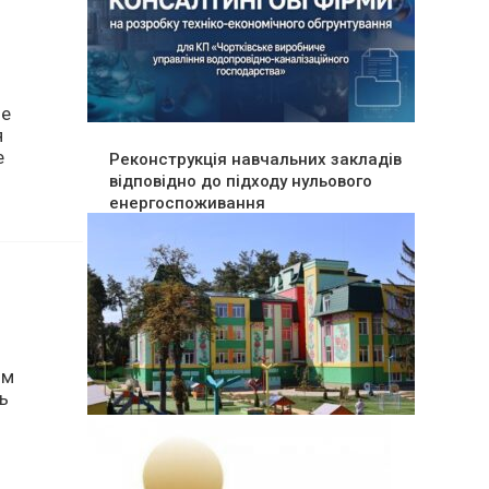
Реконструкція навчальних закладів
це
відповідно до підходу нульового
я
енергоспоживання
е
ям
ь