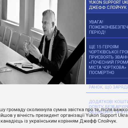
YUKON SUPPORT UK
ДЖЕФФ СЛОЙЧУК
УВАГА!
ПОЖЕЖОНЕБЕЗПЕ
ПЕРІОД!
ЩЕ 15 ГЕРОЯМ
ЧОРТКІВСЬКОЇ ГР
ПРИСВОЯТЬ ЗВАН
«ПОЧЕСНИЙ ГРОМ
МІСТА ЧОРТКОВА»
ПОСМЕРТНО
РАНОК, ЩО ЗАРЯД
ДОДАТКОВІ КОШТИ
ОСВІТУ, БЕЗБАР’ЄР
танніх днів температура повітря стає все вищою. Спека,
МЕДИЦИНУ ТА КУЛ
ітер перетворюють навіть маленьку іскру на масштабне
о.