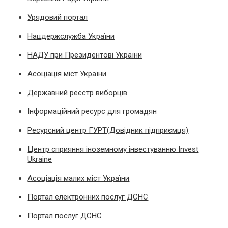
Урядовий портал
Нацдержслужба України
НАДУ при Президентові України
Асоціація міст України
Державний реєстр виборців
Інформаційний ресурс для громадян
Ресурсний центр ГУРТ(Довідник підприємця)
Центр сприяння іноземному інвестуванню Invest
Ukraine
Асоціація малих міст України
Портал електронних послуг ДСНС
Портал послуг ДСНС