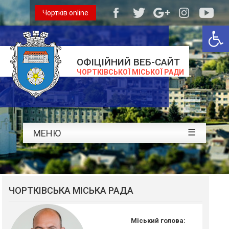
Чортків online
Відкри
ОФІЦІЙНИЙ ВЕБ-САЙТ
ЧОРТКІВСЬКОЇ МІСЬКОЇ РАДИ
☰
МЕНЮ
ЧОРТКІВСЬКА МІСЬКА РАДА
Міський голова: