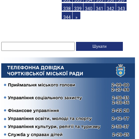
332
333
334
335
336
337
338
339
340
341
342
343
344
»