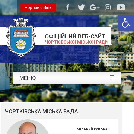
Чортків online
Відкри
ОФІЦІЙНИЙ ВЕБ-САЙТ
ЧОРТКІВСЬКОЇ МІСЬКОЇ РАДИ
☰
МЕНЮ
ЧОРТКІВСЬКА МІСЬКА РАДА
Міський голова: