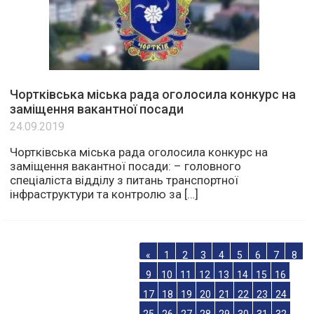
Чортківська міська рада оголосила конкурс на
заміщення вакантної посади
24.09.2019
Чортківська міська рада оголосила конкурс на
заміщення вакантної посади: – головного
спеціаліста відділу з питань транспортної
інфраструктури та контролю за […]
«
1
2
3
4
5
6
7
8
9
10
11
12
13
14
15
16
17
18
19
20
21
22
23
24