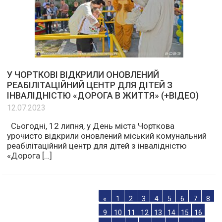
У ЧОРТКОВІ ВІДКРИЛИ ОНОВЛЕНИЙ
РЕАБІЛІТАЦІЙНИЙ ЦЕНТР ДЛЯ ДІТЕЙ З
ІНВАЛІДНІСТЮ «ДОРОГА В ЖИТТЯ» (+ВІДЕО)
12.07.2023
Сьогодні, 12 липня, у День міста Чорткова
урочисто відкрили оновлений міський комунальний
реабілітаційний центр для дітей з інвалідністю
«Дорога […]
«
1
2
3
4
5
6
7
8
9
10
11
12
13
14
15
16