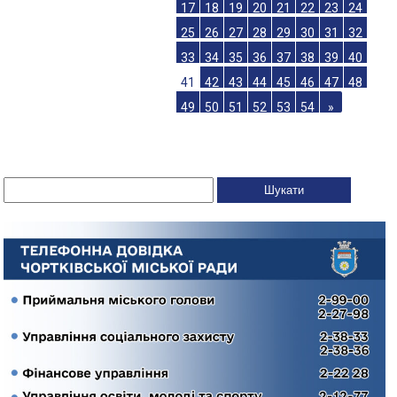
17
18
19
20
21
22
23
24
25
26
27
28
29
30
31
32
33
34
35
36
37
38
39
40
41
42
43
44
45
46
47
48
49
50
51
52
53
54
»