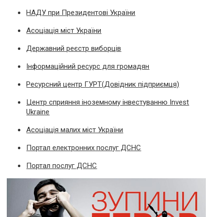
НАДУ при Президентові України
Асоціація міст України
Державний реєстр виборців
Інформаційний ресурс для громадян
Ресурсний центр ГУРТ(Довідник підприємця)
Центр сприяння іноземному інвестуванню Invest
Ukraine
Асоціація малих міст України
Портал електронних послуг ДСНС
Портал послуг ДСНС