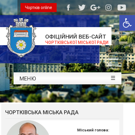
Чортків online
Відкри
ОФІЦІЙНИЙ ВЕБ-САЙТ
ЧОРТКІВСЬКОЇ МІСЬКОЇ РАДИ
☰
МЕНЮ
ЧОРТКІВСЬКА МІСЬКА РАДА
Міський голова: