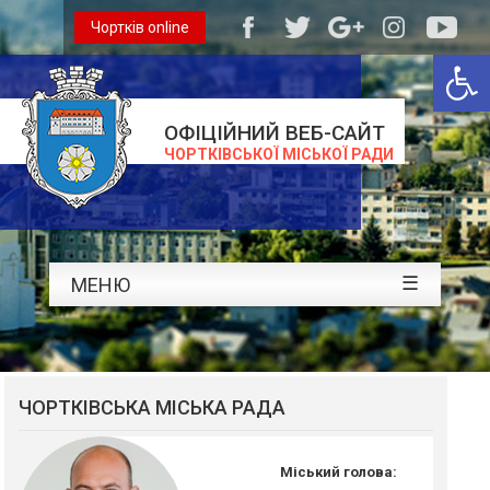
Чортків online
Відкри
ОФІЦІЙНИЙ ВЕБ-САЙТ
ЧОРТКІВСЬКОЇ МІСЬКОЇ РАДИ
☰
МЕНЮ
ЧОРТКІВСЬКА МІСЬКА РАДА
Міський голова: