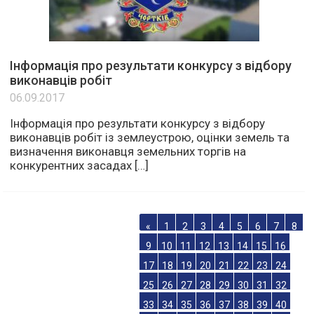
Інформація про результати конкурсу з відбору
виконавців робіт
06.09.2017
Інформація про результати конкурсу з відбору
виконавців робіт із землеустрою, оцінки земель та
визначення виконавця земельних торгів на
конкурентних засадах […]
«
1
2
3
4
5
6
7
8
9
10
11
12
13
14
15
16
17
18
19
20
21
22
23
24
25
26
27
28
29
30
31
32
33
34
35
36
37
38
39
40