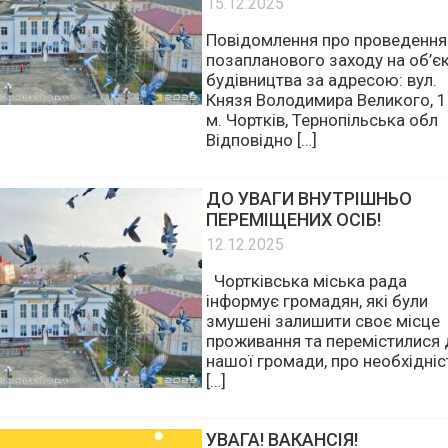
БУДІВЕЛЬНОГО КОНТРОЛЮ
ПОВІДОМЛЯЄ!
15.12.2025
Повідомлення про проведення
позапланового заходу на об’єк
будівництва за адресою: вул.
Князя Володимира Великого, 1
м. Чортків, Тернопільська обл
Відповідно […]
ДО УВАГИ ВНУТРІШНЬО
ПЕРЕМІЩЕНИХ ОСІБ!
12.12.2025
Чортківська міська рада
інформує громадян, які були
змушені залишити своє місце
проживання та перемістилися 
нашої громади, про необхідніс
[…]