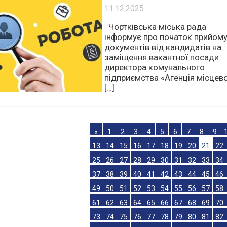
УВАГА! ВАКАНСІЯ!
11.12.2025
Чортківська міська рада
інформує про початок прийом
документів від кандидатів на
заміщення вакантної посади
директора комунального
підприємства «Агенція місцев
[…]
«
1
2
3
4
5
6
7
8
9
13
14
15
16
17
18
19
20
21
22
25
26
27
28
29
30
31
32
33
34
37
38
39
40
41
42
43
44
45
46
49
50
51
52
53
54
55
56
57
58