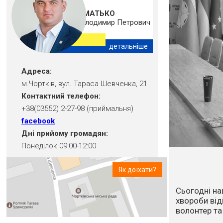
ШМАТЬКО
Володимир Петрович
детальніше
Адреса:
м.Чортків, вул. Тараса Шевченка, 21
Контактний телефон:
+38(03552) 2-27-98 (приймальня)
facebook
Дні прийому громадян:
Понеділок 09:00-12:00
Як доїхати?
Впродовж ос
посуха та в
стихійне лих