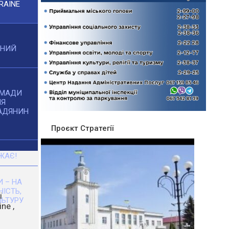
RAINE
ЧНИЙ
ОМАДИ
НЯ
АДЯНИН
Проєкт Стратегії
ЖАЄ!
 – НА
НІСТЬ,
ЬТУРУ