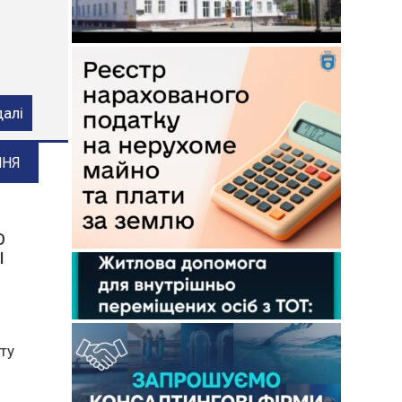
ого
далі
ННЯ
О
І