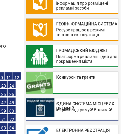
інформація про розміщені
рекламні засоби
ГЕОІНФОРМАЦІЙНА СИСТЕМА
Ресурс працює в режимі
тестової експлуатації
у
ГРОМАДСЬКИЙ БЮДЖЕТ
Платформа реалізації ідей для
покращення міста
ого
Конкурси та гранти
10
11
12
23
24
ЄДИНА СИСТЕМА МІСЦЕВИХ
ПЕТИЦІЙ
Ініціюй! Підтримуй! Впливай!
35
36
47
48
59
60
ЕЛЕКТРОННА РЕЄСТРАЦІЯ