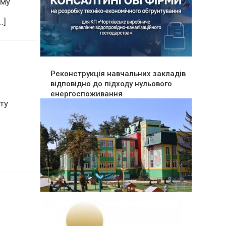
ту
ому
…]
Реконструкція навчальних закладів
відповідно до підходу нульового
енергоспоживання
ту