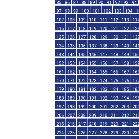
61
62
63
64
65
66
67
68
69
70
73
74
75
76
77
78
79
80
81
82
85
86
87
88
89
90
91
92
93
94
97
98
99
100
101
102
103
104
1
107
108
109
110
111
112
113
11
116
117
118
119
120
121
122
12
125
126
127
128
129
130
131
13
134
135
136
137
138
139
140
14
143
144
145
146
147
148
149
15
152
153
154
155
156
157
158
15
161
162
163
164
165
166
167
16
170
171
172
173
174
175
176
17
179
180
181
182
183
184
185
18
188
189
190
191
192
193
194
19
197
198
199
200
201
202
203
20
206
207
208
209
210
211
212
21