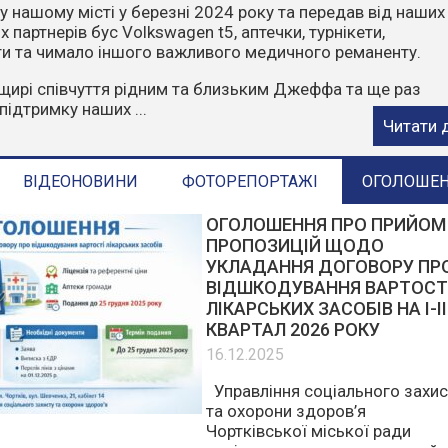
чити, що пожежі влітку найчастіше виникають через
ктор. Відділ з питань надзвичайних ситуацій та цивільн
ГАДУЄ:
орони у пожежонебезпечний період:
е багаття у лісах та лісопосадках.
стерню, суху траву, листя та сміття.
е в ліс на автомобілях чи ...
Читати 
ВІДЕОНОВИНИ
ФОТОРЕПОРТАЖІ
ОГОЛОШЕ
ОГОЛОШЕННЯ ПРО ПРИЙОМ
ПРОПОЗИЦІЙ ЩОДО
УКЛАДАННЯ ДОГОВОРУ ПР
ВІДШКОДУВАННЯ ВАРТОСТ
ЛІКАРСЬКИХ ЗАСОБІВ НА І-ІІ
КВАРТАЛ 2026 РОКУ
16.12.2025