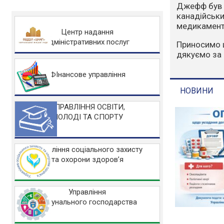
Варто зазна
людський фа
захисту НА
Центр надання
адміністративних послуг
Основні заб
Не розводьт
Не спалюйте 
ФІнансове управління
Не заїжджайт
УПРАВЛІННЯ ОСВІТИ,
МОЛОДІ ТА СПОРТУ
НОВИНИ
Управління соціального захисту
та охорони здоров’я
Управління
комунального господарства