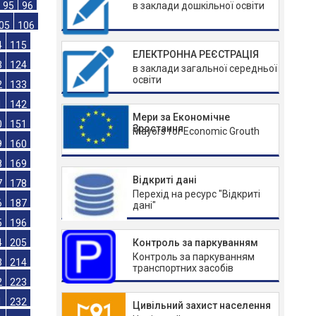
в заклади дошкільної освіти
71
72
83
84
95
96
ЕЛЕКТРОННА РЕЄСТРАЦІЯ
05
106
в заклади загальної середньої
освіти
4
115
3
124
Мери за Економічне
2
133
Зростання
Mayors for Economic Grouth
1
142
0
151
Відкриті дані
9
160
Перехід на ресурс "Відкриті
8
169
дані"
7
178
Контроль за паркуванням
6
187
Контроль за паркуванням
5
196
транспортних засобів
4
205
3
214
Цивільний захист населення