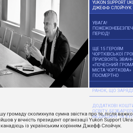
YUKON SUPPORT UK
ДЖЕФФ СЛОЙЧУК
УВАГА!
ПОЖЕЖОНЕБЕЗПЕ
ПЕРІОД!
ЩЕ 15 ГЕРОЯМ
ЧОРТКІВСЬКОЇ ГР
ПРИСВОЯТЬ ЗВАН
«ПОЧЕСНИЙ ГРОМ
МІСТА ЧОРТКОВА»
ПОСМЕРТНО
РАНОК, ЩО ЗАРЯД
ДОДАТКОВІ КОШТИ
ОСВІТУ, БЕЗБАР’ЄР
танніх днів температура повітря стає все вищою. Спека,
МЕДИЦИНУ ТА КУЛ
ітер перетворюють навіть маленьку іскру на масштабне
о.