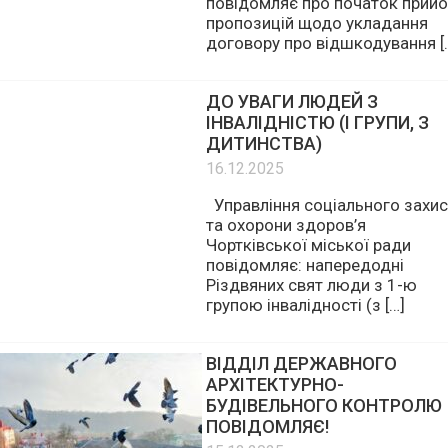
Управління соціального захис
та охорони здоров’я
Чортківської міської ради
повідомляє про початок прий
пропозицій щодо укладання
договору про відшкодування [
ДО УВАГИ ЛЮДЕЙ З
ІНВАЛІДНІСТЮ (І ГРУПИ, З
ДИТИНСТВА)
16.12.2025
Управління соціального захис
та охорони здоров’я
Чортківської міської ради
повідомляє: напередодні
Різдвяних свят люди з 1-ю
групою інвалідності (з […]
ВІДДІЛ ДЕРЖАВНОГО
АРХІТЕКТУРНО-