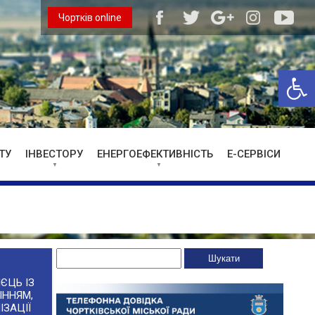
Чортків online
Відкри
ТУ
ІНВЕСТОРУ
ЕНЕРГОЕФЕКТИВНІСТЬ
Е-СЕРВІСИ
ЄЦЬ ІЗ
ІННЯМ,
ІЗАЦІЇ