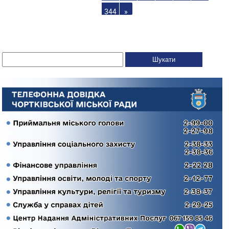
344
»