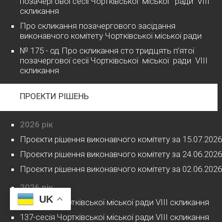
позачергової сесії Чортківської міської ради VІІІ
скликання
Про скликання позачергового засідання
виконавчого комітету Чортківської міської ради
№ 175 - од Про скликання сто тридцять п’ятої
позачергової сесії Чортківської міської ради VІІІ
скликання
ПРОЕКТИ РІШЕНЬ
2026 рік
Проєкти рішення виконавчого комітету за 15.07.2026
Проєкти рішення виконавчого комітету за 24.06.2026
Проєкти рішення виконавчого комітету за 02.06.2026
2026 рік
UK
136-сесія Чортківської міської ради VIII скликання
137-сесія Чортківської міської ради VIII скликання