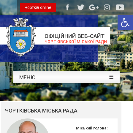
Чортків online
Відкри
ОФІЦІЙНИЙ ВЕБ-САЙТ
ЧОРТКІВСЬКОЇ МІСЬКОЇ РАДИ
☰
МЕНЮ
ЧОРТКІВСЬКА МІСЬКА РАДА
Міський голова: