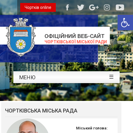
Чортків online
Відкри
ОФІЦІЙНИЙ ВЕБ-САЙТ
ЧОРТКІВСЬКОЇ МІСЬКОЇ РАДИ
☰
МЕНЮ
ЧОРТКІВСЬКА МІСЬКА РАДА
Міський голова: