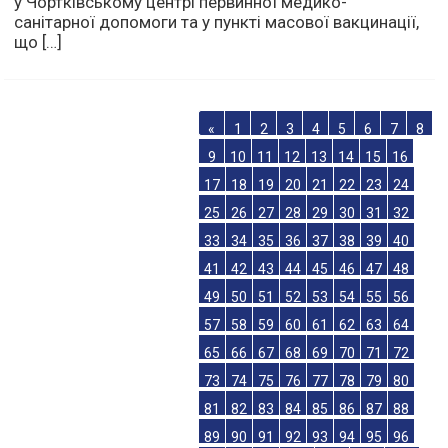
у Чортківському центрі первинної медико-
санітарної допомоги та у пункті масової вакцинації,
що […]
«
1
2
3
4
5
6
7
8
9
10
11
12
13
14
15
16
17
18
19
20
21
22
23
24
25
26
27
28
29
30
31
32
33
34
35
36
37
38
39
40
41
42
43
44
45
46
47
48
49
50
51
52
53
54
55
56
57
58
59
60
61
62
63
64
65
66
67
68
69
70
71
72
73
74
75
76
77
78
79
80
81
82
83
84
85
86
87
88
89
90
91
92
93
94
95
96