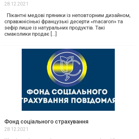
28.12.2021
Пікантні медові пряники із неповторним дизайном,
справжнісінькі французькі десерти «macaron» та
зефір лише із натуральних продуктів. Такі
смаколики продає […]
Фонд соціального страхування
28.12.2021