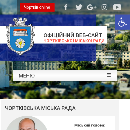
Чортків online
Відкри
ОФІЦІЙНИЙ ВЕБ-САЙТ
ЧОРТКІВСЬКОЇ МІСЬКОЇ РАДИ
☰
МЕНЮ
ЧОРТКІВСЬКА МІСЬКА РАДА
Міський голова: