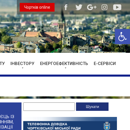
Чортків online
Відкри
ТУ
ІНВЕСТОРУ
ЕНЕРГОЕФЕКТИВНІСТЬ
Е-СЕРВІСИ
ЄЦЬ ІЗ
ІННЯМ,
ІЗАЦІЇ