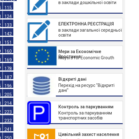
в заклади дошкільної освіти
95
96
05
106
ЕЛЕКТРОННА РЕЄСТРАЦІЯ
4
115
в заклади загальної середньої
3
124
освіти
2
133
Мери за Економічне
1
142
Зростання
Mayors for Economic Grouth
0
151
9
160
8
169
Відкриті дані
Перехід на ресурс "Відкриті
7
178
дані"
6
187
5
196
Контроль за паркуванням
4
205
Контроль за паркуванням
транспортних засобів
3
214
2
223
Цивільний захист населення
1
232