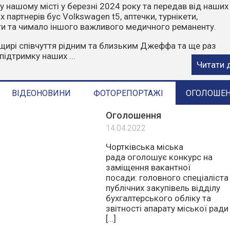
чити, що пожежі влітку найчастіше виникають через
ктор. Відділ з питань надзвичайних ситуацій та цивільн
ГАДУЄ:
орони у пожежонебезпечний період:
е багаття у лісах та лісопосадках.
стерню, суху траву, листя та сміття.
е в ліс на автомобілях чи ...
Читати 
ВІДЕОНОВИНИ
ФОТОРЕПОРТАЖІ
ОГОЛОШЕ
Оголошення
14.04.2022
Чортківська міська
рада оголошує конкурс на
заміщення вакантної
посади: головного спеціаліста
публічних закупівель відділу
бухгалтерського обліку та