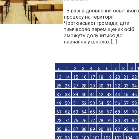
ШКОЛАХ У ЧОРТКІВСЬКОЇ
ГРОМАДІ
09.03.2022
В разі відновлення освітньог
процесу на території
Чортківської громади, діти
тимчасово переміщених осіб
зможуть долучитися до
навчання у школах […]
«
1
2
3
4
5
6
7
8
9
13
14
15
16
17
18
19
20
21
22
25
26
27
28
29
30
31
32
33
34
37
38
39
40
41
42
43
44
45
46
49
50
51
52
53
54
55
56
57
58
61
62
63
64
65
66
67
68
69
70
73
74
75
76
77
78
79
80
81
82