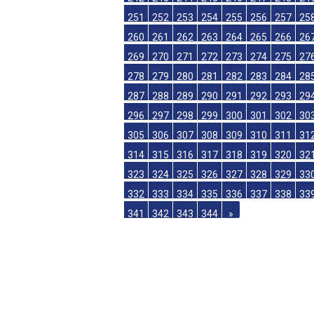
233
234
235
236
237
238
239
24
242
243
244
245
246
247
248
24
251
252
253
254
255
256
257
25
260
261
262
263
264
265
266
26
269
270
271
272
273
274
275
27
278
279
280
281
282
283
284
28
287
288
289
290
291
292
293
29
296
297
298
299
300
301
302
30
305
306
307
308
309
310
311
31
314
315
316
317
318
319
320
32
323
324
325
326
327
328
329
33
332
333
334
335
336
337
338
33
341
342
343
344
»