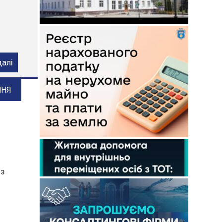
ого
далі
ННЯ
 з