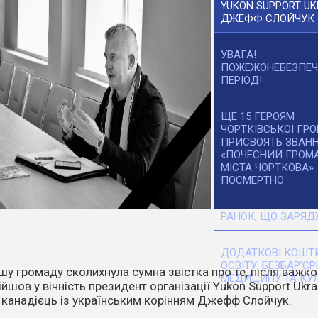
YUKON SUPPORT UK
ДЖЕФФ СЛОЙЧУК
УВАГА!
ПОЖЕЖОНЕБЕЗПЕ
ПЕРІОД!
ЩЕ 15 ГЕРОЯМ
ЧОРТКІВСЬКОЇ ГР
ПРИСВОЯТЬ ЗВАН
«ПОЧЕСНИЙ ГРОМ
МІСТА ЧОРТКОВА»
ПОСМЕРТНО
РАНОК, ЩО ЗАРЯД
ДОДАТКОВІ КОШТИ
ОСВІТУ, БЕЗБАР’ЄР
танніх днів температура повітря стає все вищою. Спека,
МЕДИЦИНУ ТА КУЛ
ітер перетворюють навіть маленьку іскру на масштабне
о.