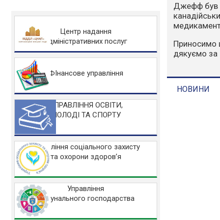
Варто зазна
людський фа
захисту НА
Центр надання
адміністративних послуг
Основні заб
Не розводьт
Не спалюйте 
ФІнансове управління
Не заїжджайт
УПРАВЛІННЯ ОСВІТИ,
МОЛОДІ ТА СПОРТУ
НОВИНИ
Управління соціального захисту
та охорони здоров’я
Управління
комунального господарства