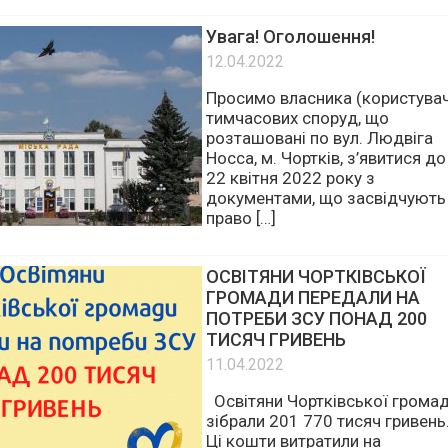
звітності апарату міської ради
[…]
Увага! Оголошення!
12.04.2022
Просимо власника (користува
тимчасових споруд, що
розташовані по вул. Людвіга
Носса, м. Чортків, з’явитися до
22 квітня 2022 року з
документами, що засвідчують
право […]
ОСВІТЯНИ ЧОРТКІВСЬКОЇ
ГРОМАДИ ПЕРЕДАЛИ НА
ПОТРЕБИ ЗСУ ПОНАД 200
ТИСЯЧ ГРИВЕНЬ
11.04.2022