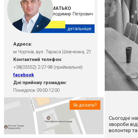
ШМАТЬКО
Володимир Петрович
детальніше
Адреса:
м.Чортків, вул. Тараса Шевченка, 21
Контактний телефон:
+38(03552) 2-27-98 (приймальня)
facebook
Дні прийому громадян:
Понеділок 09:00-12:00
Як доїхати?
Впродовж ос
посуха та в
стихійне лих