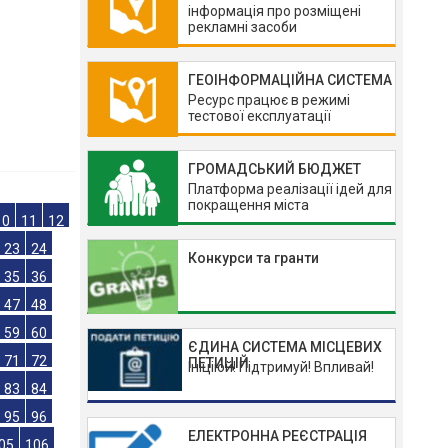
інформація про розміщені
рекламні засоби
ГЕОІНФОРМАЦІЙНА СИСТЕМА
о
Ресурс працює в режимі
тестової експлуатації
ГРОМАДСЬКИЙ БЮДЖЕТ
Платформа реалізації ідей для
покращення міста
Конкурси та гранти
10
11
12
23
24
35
36
ЄДИНА СИСТЕМА МІСЦЕВИХ
47
48
ПЕТИЦІЙ
Ініціюй! Підтримуй! Впливай!
59
60
71
72
ЕЛЕКТРОННА РЕЄСТРАЦІЯ
83
84