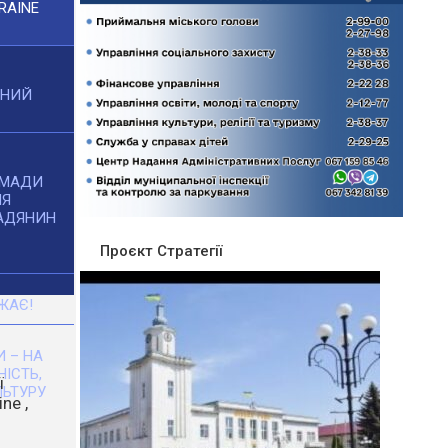
RAINE
ЧНИЙ
ОМАДИ
НЯ
АДЯНИН
Проєкт Стратегії
ЖАЄ!
 – НА
НІСТЬ,
ЬТУРУ