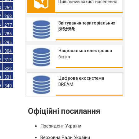
Цивільний захист населення
0
241
9
250
Звітування територіальних
8
259
громад
prozorro
7
268
6
277
Національна електронна
5
286
біржа
4
295
3
304
2
313
Цифрова екосистема
DREAM
1
322
0
331
9
340
Офіційні посилання
Президент України
Верховна Ради України