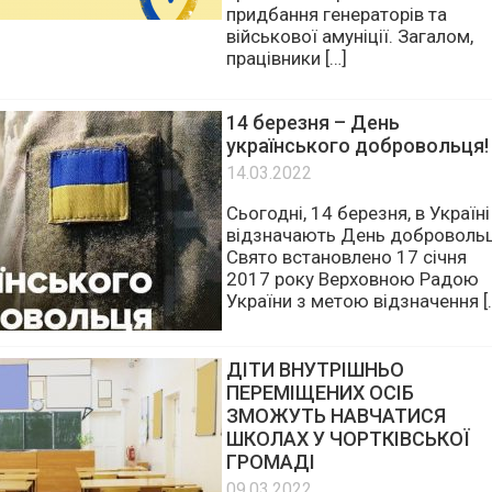
Освітяни Чортківської грома
зібрали 201 770 тисяч гривень
Ці кошти витратили на
придбання генераторів та
військової амуніції. Загалом,
працівники […]
14 березня – День
українського добровольця!
14.03.2022
Сьогодні, 14 березня, в Україні
відзначають День добровольц
Свято встановлено 17 січня
2017 року Верховною Радою
України з метою відзначення [
ДІТИ ВНУТРІШНЬО
ПЕРЕМІЩЕНИХ ОСІБ
ЗМОЖУТЬ НАВЧАТИСЯ