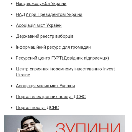
Нацдержслужба України
НАДУ при Президентові України
Асоціація міст України
Державний реєстр виборців
Інформаційний ресурс для громадян
Ресурсний центр ГУРТ(Довідник підприємця)
Центр сприяння іноземному інвестуванню Invest
Ukraine
Асоціація малих міст України
Портал електронних послуг ДСНС
Портал послуг ДСНС