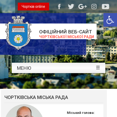
Чортків online
Відкри
ОФІЦІЙНИЙ ВЕБ-САЙТ
ЧОРТКІВСЬКОЇ МІСЬКОЇ РАДИ
☰
МЕНЮ
ЧОРТКІВСЬКА МІСЬКА РАДА
Міський голова: