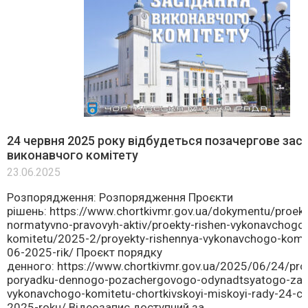
24 червня 2025 року відбудеться позачергове зас
виконавчого комітету
23.06.2025
Розпорядження: Розпорядження Проєкти
рішень: https://www.chortkivmr.gov.ua/dokymentu/proekt
normatyvno-pravovyh-aktiv/proekty-rishen-vykonavchogo
komitetu/2025-2/proyekty-rishennya-vykonavchogo-komi
06-2025-rik/ Проєкт порядку
денного: https://www.chortkivmr.gov.ua/2025/06/24/pro
poryadku-dennogo-pozachergovogo-odynadtsyatogo-zas
vykonavchogo-komitetu-chortkivskoyi-miskoyi-rady-24-ch
2025-roku/ Відеозапис доступний за