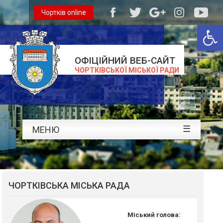
Чортків online
Відкри
ОФІЦІЙНИЙ ВЕБ-САЙТ
ЧОРТКІВСЬКОЇ МІСЬКОЇ РАДИ
☰
МЕНЮ
ЧОРТКІВСЬКА МІСЬКА РАДА
Міський голова: