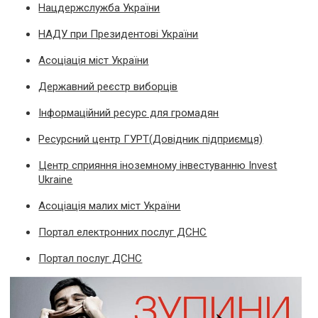
Нацдержслужба України
НАДУ при Президентові України
Асоціація міст України
Державний реєстр виборців
Інформаційний ресурс для громадян
Ресурсний центр ГУРТ(Довідник підприємця)
Центр сприяння іноземному інвестуванню Invest
Ukraine
Асоціація малих міст України
Портал електронних послуг ДСНС
Портал послуг ДСНС