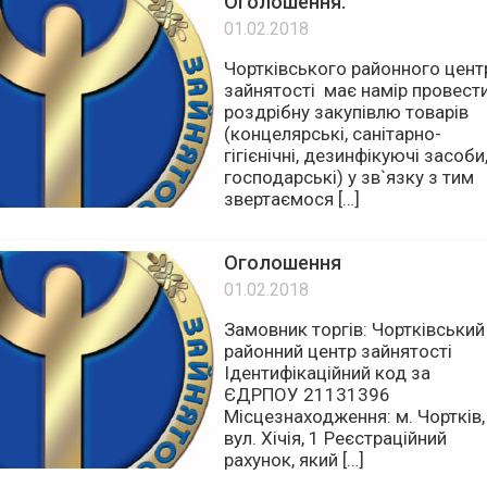
Оголошення:
01.02.2018
Чортківського районного цент
зайнятості має намір провест
роздрібну закупівлю товарів
(концелярські, санітарно-
гігієнічні, дезинфікуючі засоби
господарські) у зв`язку з тим
звертаємося […]
Оголошення
01.02.2018
Замовник торгів: Чортківський
районний центр зайнятості
Ідентифікаційний код за
ЄДРПОУ 21131396
Місцезнаходження: м. Чортків,