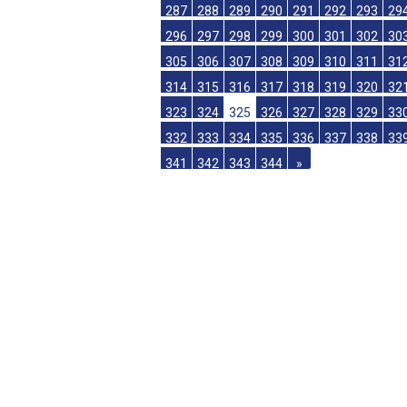
269
270
271
272
273
274
275
27
278
279
280
281
282
283
284
28
287
288
289
290
291
292
293
29
296
297
298
299
300
301
302
30
305
306
307
308
309
310
311
31
314
315
316
317
318
319
320
32
323
324
325
326
327
328
329
33
332
333
334
335
336
337
338
33
341
342
343
344
»