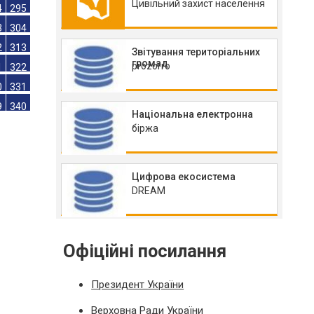
Цивільний захист населення
6
277
5
286
4
295
Звітування територіальних
громад
prozorro
3
304
2
313
1
322
Національна електронна
0
331
біржа
9
340
Цифрова екосистема
DREAM
Офіційні посилання
Президент України
Верховна Ради України