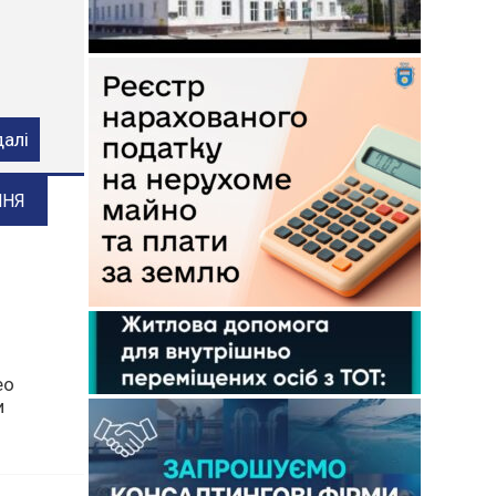
ого
далі
ННЯ
ео
и