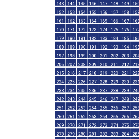
125
126
127
128
129
130
131
13
134
135
136
137
138
139
140
14
143
144
145
146
147
148
149
15
152
153
154
155
156
157
158
15
161
162
163
164
165
166
167
16
170
171
172
173
174
175
176
17
179
180
181
182
183
184
185
18
188
189
190
191
192
193
194
19
197
198
199
200
201
202
203
20
206
207
208
209
210
211
212
21
215
216
217
218
219
220
221
22
224
225
226
227
228
229
230
23
233
234
235
236
237
238
239
24
242
243
244
245
246
247
248
24
251
252
253
254
255
256
257
25
260
261
262
263
264
265
266
26