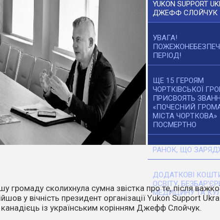
YUKON SUPPORT UK
ДЖЕФФ СЛОЙЧУК
УВАГА!
ПОЖЕЖОНЕБЕЗПЕ
ПЕРІОД!
ЩЕ 15 ГЕРОЯМ
ЧОРТКІВСЬКОЇ ГР
ПРИСВОЯТЬ ЗВАН
«ПОЧЕСНИЙ ГРОМ
МІСТА ЧОРТКОВА»
ПОСМЕРТНО
РАНОК, ЩО ЗАРЯД
ДОДАТКОВІ КОШТИ
ОСВІТУ, БЕЗБАР’ЄР
танніх днів температура повітря стає все вищою. Спека,
МЕДИЦИНУ ТА КУЛ
ітер перетворюють навіть маленьку іскру на масштабне
о.