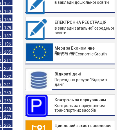
в заклади дошкільної освіти
2
133
1
142
0
151
ЕЛЕКТРОННА РЕЄСТРАЦІЯ
в заклади загальної середньої
9
160
освіти
8
169
7
178
Мери за Економічне
6
187
Зростання
Mayors for Economic Grouth
5
196
4
205
Відкриті дані
3
214
Перехід на ресурс "Відкриті
дані"
2
223
1
232
Контроль за паркуванням
0
241
Контроль за паркуванням
9
250
транспортних засобів
8
259
Цивільний захист населення
7
268