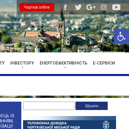
Чортків online
Відкри
ТУ
ІНВЕСТОРУ
ЕНЕРГОЕФЕКТИВНІСТЬ
Е-СЕРВІСИ
ЄЦЬ ІЗ
ІННЯМ,
ІЗАЦІЇ