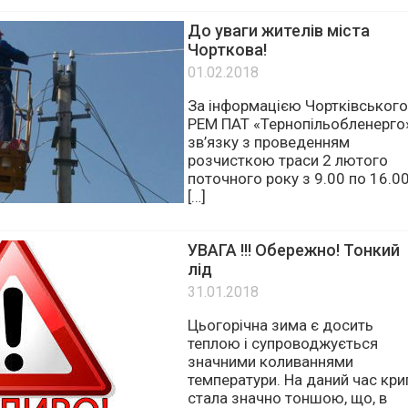
вул. Хічія, 1 Реєстраційний
рахунок, який […]
До уваги жителів міста
Чорткова!
01.02.2018
За інформацією Чортківського
РЕМ ПАТ «Тернопільобленерго»
зв’язку з проведенням
розчисткою траси 2 лютого
поточного року з 9.00 по 16.0
[…]
УВАГА !!! Обережно! Тонкий
лід
31.01.2018
Цьогорічна зима є досить
теплою і супроводжується