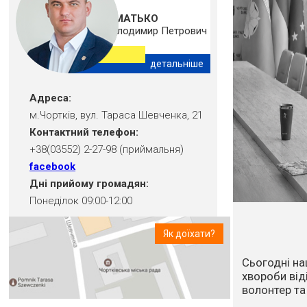
ШМАТЬКО
Володимир Петрович
детальніше
Адреса:
м.Чортків, вул. Тараса Шевченка, 21
Контактний телефон:
+38(03552) 2-27-98 (приймальня)
facebook
Дні прийому громадян:
Понеділок 09:00-12:00
Як доїхати?
Впродовж ос
посуха та в
стихійне лих