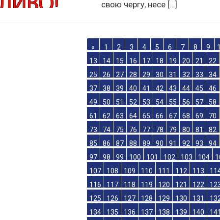
значними коливаннями
температури. На даний час кри
стала значно тоншою, що, в
свою чергу, несе […]
«
1
2
3
4
5
6
7
8
9
13
14
15
16
17
18
19
20
21
22
25
26
27
28
29
30
31
32
33
34
37
38
39
40
41
42
43
44
45
46
49
50
51
52
53
54
55
56
57
58
61
62
63
64
65
66
67
68
69
70
73
74
75
76
77
78
79
80
81
82
85
86
87
88
89
90
91
92
93
94
97
98
99
100
101
102
103
104
1
107
108
109
110
111
112
113
11
116
117
118
119
120
121
122
12