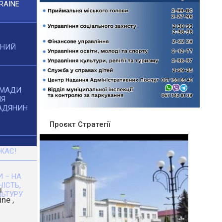
RAINE
ЧНИЙ
ОМАДИ
НЯ
АДЯНИН
Проєкт Стратегії
ЖАЄ!
 – НА
НІСТЬ,
ЬТУРУ