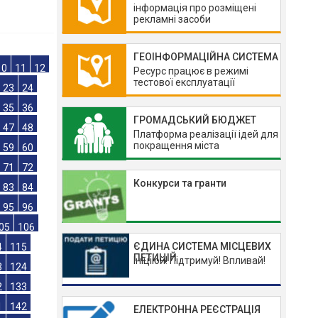
інформація про розміщені
га
рекламні засоби
ГЕОІНФОРМАЦІЙНА СИСТЕМА
Ресурс працює в режимі
тестової експлуатації
10
11
12
ГРОМАДСЬКИЙ БЮДЖЕТ
23
24
Платформа реалізації ідей для
покращення міста
35
36
47
48
Конкурси та гранти
59
60
71
72
83
84
ЄДИНА СИСТЕМА МІСЦЕВИХ
95
96
ПЕТИЦІЙ
Ініціюй! Підтримуй! Впливай!
05
106
4
115
3
124
ЕЛЕКТРОННА РЕЄСТРАЦІЯ