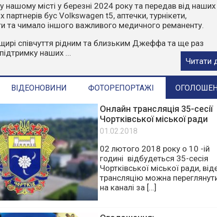
чити, що пожежі влітку найчастіше виникають через
ктор. Відділ з питань надзвичайних ситуацій та цивільн
ГАДУЄ:
орони у пожежонебезпечний період:
е багаття у лісах та лісопосадках.
стерню, суху траву, листя та сміття.
е в ліс на автомобілях чи ...
Читати 
ВІДЕОНОВИНИ
ФОТОРЕПОРТАЖІ
ОГОЛОШЕ
Онлайн трансляція 35-сесії
Чортківської міської ради
01.02.2018
02 лютого 2018 року о 10 -ій
годині відбудеться 35-сесія
Чортківської міської ради, від
трансляцію можна переглянут
на каналі за […]