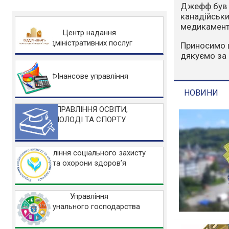
Варто зазна
людський фа
захисту НА
Центр надання
адміністративних послуг
Основні заб
Не розводьт
Не спалюйте 
ФІнансове управління
Не заїжджайт
УПРАВЛІННЯ ОСВІТИ,
МОЛОДІ ТА СПОРТУ
НОВИНИ
Управління соціального захисту
та охорони здоров’я
Управління
комунального господарства