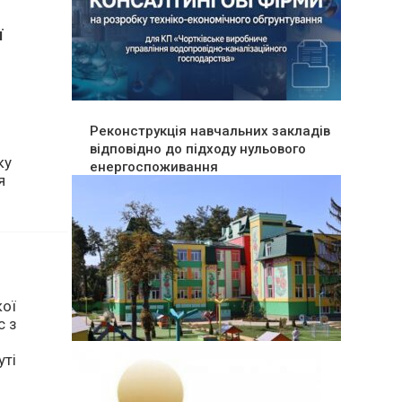
ї
Реконструкція навчальних закладів
відповідно до підходу нульового
енергоспоживання
ку
я
кої
с з