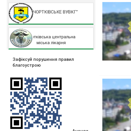
КП “ЧОРТКІВСЬКЕ ВУВКГ”
Чортківська центральна
міська лікарня
Зафіксуй порушення правил
благоустрою
Анонси