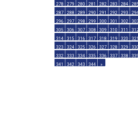
260
261
262
263
264
265
266
26
269
270
271
272
273
274
275
27
278
279
280
281
282
283
284
28
287
288
289
290
291
292
293
29
296
297
298
299
300
301
302
30
305
306
307
308
309
310
311
31
314
315
316
317
318
319
320
32
323
324
325
326
327
328
329
33
332
333
334
335
336
337
338
33
341
342
343
344
»