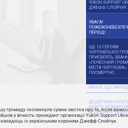
YUKON SUPPORT UK
ДЖЕФФ СЛОЙЧУК
УВАГА!
ПОЖЕЖОНЕБЕЗПЕ
ПЕРІОД!
ЩЕ 15 ГЕРОЯМ
ЧОРТКІВСЬКОЇ ГР
ПРИСВОЯТЬ ЗВАН
«ПОЧЕСНИЙ ГРОМ
МІСТА ЧОРТКОВА»
ПОСМЕРТНО
РАНОК, ЩО ЗАРЯД
ДОДАТКОВІ КОШТИ
ОСВІТУ, БЕЗБАР’ЄР
танніх днів температура повітря стає все вищою. Спека,
МЕДИЦИНУ ТА КУЛ
ітер перетворюють навіть маленьку іскру на масштабне
о.