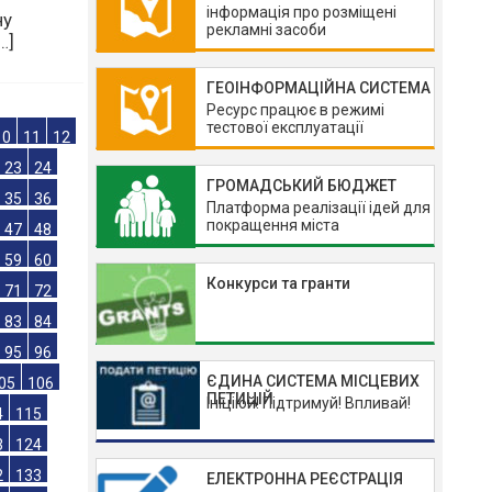
інформація про розміщені
рекламні засоби
ну
ГЕОІНФОРМАЦІЙНА СИСТЕМА
…]
Ресурс працює в режимі
тестової експлуатації
ГРОМАДСЬКИЙ БЮДЖЕТ
10
11
12
Платформа реалізації ідей для
покращення міста
23
24
35
36
Конкурси та гранти
47
48
59
60
71
72
ЄДИНА СИСТЕМА МІСЦЕВИХ
83
84
ПЕТИЦІЙ
Ініціюй! Підтримуй! Впливай!
95
96
05
106
4
115
ЕЛЕКТРОННА РЕЄСТРАЦІЯ