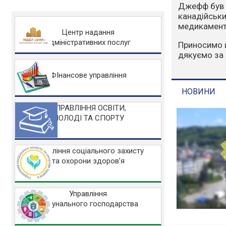
Варто зазна
людський фа
захисту НА
Центр надання
адміністративних послуг
Основні заб
Не розводьт
Не спалюйте 
ФІнансове управління
Не заїжджайт
УПРАВЛІННЯ ОСВІТИ,
МОЛОДІ ТА СПОРТУ
НОВИНИ
Управління соціального захисту
та охорони здоров’я
Управління
комунального господарства