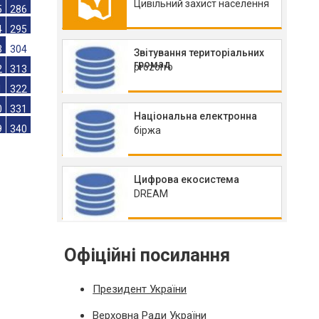
Цивільний захист населення
7
268
6
277
5
286
Звітування територіальних
громад
prozorro
4
295
3
304
2
313
Національна електронна
1
322
біржа
0
331
9
340
Цифрова екосистема
DREAM
Офіційні посилання
Президент України
Верховна Ради України