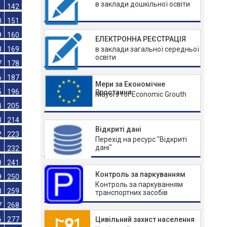
в заклади дошкільної освіти
3
124
2
133
1
142
ЕЛЕКТРОННА РЕЄСТРАЦІЯ
в заклади загальної середньої
0
151
освіти
9
160
8
169
Мери за Економічне
Зростання
7
178
Mayors for Economic Grouth
6
187
5
196
Відкриті дані
4
205
Перехід на ресурс "Відкриті
дані"
3
214
2
223
Контроль за паркуванням
1
232
Контроль за паркуванням
0
241
транспортних засобів
9
250
Цивільний захист населення
8
259