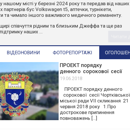
чити, що пожежі влітку найчастіше виникають через
ктор. Відділ з питань надзвичайних ситуацій та цивільн
ГАДУЄ:
орони у пожежонебезпечний період:
е багаття у лісах та лісопосадках.
стерню, суху траву, листя та сміття.
е в ліс на автомобілях чи ...
Читати 
ВІДЕОНОВИНИ
ФОТОРЕПОРТАЖІ
ОГОЛОШЕ
ПРОЕКТ порядку
денного сорокової сесії
19.06.2018
ПРОЕКТ порядку денного
сорокової сесії Чортківської
міської ради VІІ скликання 21
червня 2018 року 1.Про
дострокове припинення