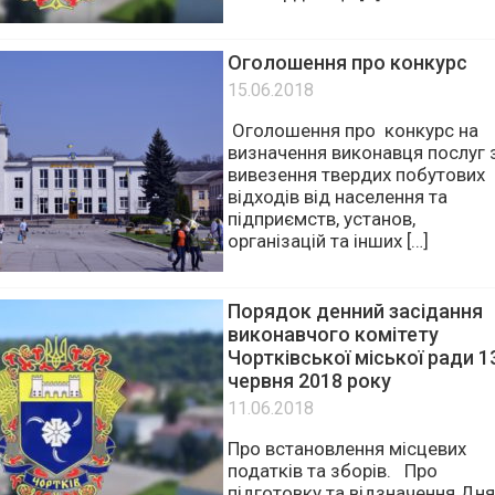
міському автобусному маршр
загального користування № 8
“СЕ Борднетце […]
Оголошення про конкурс
15.06.2018
Оголошення про конкурс на
визначення виконавця послуг 
вивезення твердих побутових
відходів від населення та
підприємств, установ,
організацій та інших […]
Порядок денний засідання
виконавчого комітету
Чортківської міської ради 1
червня 2018 року
11.06.2018