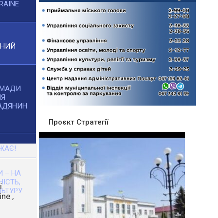
RAINE
ЧНИЙ
ОМАДИ
НЯ
АДЯНИН
Проєкт Стратегії
ЖАЄ!
 – НА
НІСТЬ,
ЬТУРУ