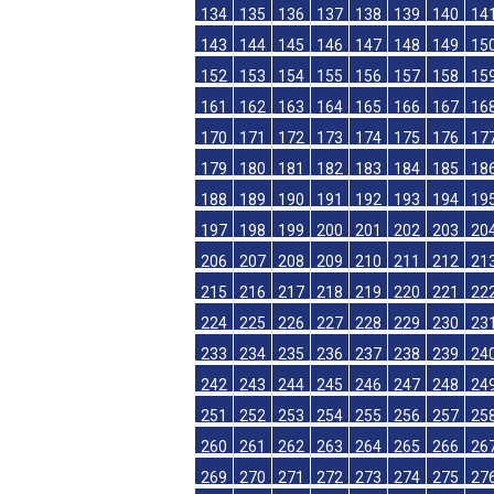
116
117
118
119
120
121
122
12
125
126
127
128
129
130
131
13
134
135
136
137
138
139
140
14
143
144
145
146
147
148
149
15
152
153
154
155
156
157
158
15
161
162
163
164
165
166
167
16
170
171
172
173
174
175
176
17
179
180
181
182
183
184
185
18
188
189
190
191
192
193
194
19
197
198
199
200
201
202
203
20
206
207
208
209
210
211
212
21
215
216
217
218
219
220
221
22
224
225
226
227
228
229
230
23
233
234
235
236
237
238
239
24
242
243
244
245
246
247
248
24
251
252
253
254
255
256
257
25