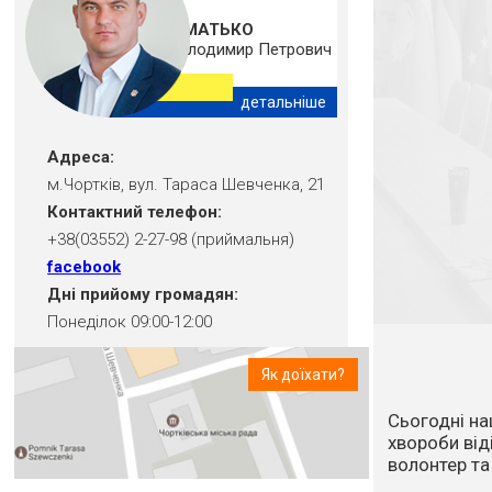
ШМАТЬКО
Володимир Петрович
детальніше
Адреса:
м.Чортків, вул. Тараса Шевченка, 21
Контактний телефон:
+38(03552) 2-27-98 (приймальня)
facebook
Дні прийому громадян:
Понеділок 09:00-12:00
Як доїхати?
Впродовж ос
посуха та в
стихійне лих