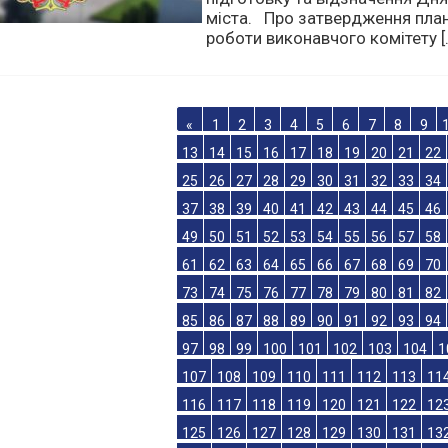
Про встановлення місцевих
податків та зборів. Про
підготовку та відзначення Дня
міста. Про затвердження пла
роботи виконавчого комітету [
«
1
2
3
4
5
6
7
8
9
13
14
15
16
17
18
19
20
21
22
25
26
27
28
29
30
31
32
33
34
37
38
39
40
41
42
43
44
45
46
49
50
51
52
53
54
55
56
57
58
61
62
63
64
65
66
67
68
69
70
73
74
75
76
77
78
79
80
81
82
85
86
87
88
89
90
91
92
93
94
97
98
99
100
101
102
103
104
1
107
108
109
110
111
112
113
11