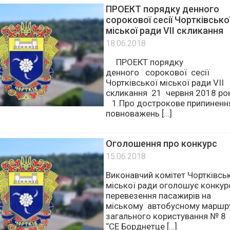
повноважень […]
ПРОЕКТ порядку денного
сорокової сесії Чортківсько
міської ради VІІ скликання
18.06.2018
ПРОЕКТ порядку
денного сорокової сесії
Чортківської міської ради VІІ
скликання 21 червня 2018 ро
1.Про дострокове припиненн
повноважень […]
Оголошення про конкурс
15.06.2018
Виконавчий комітет Чортківсь
міської ради оголошує конкур
перевезення пасажирів на