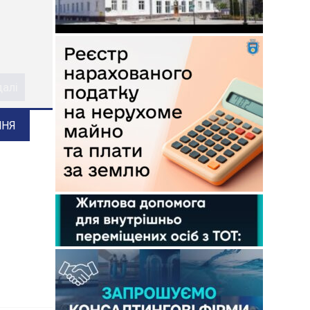
ого
далі
ННЯ