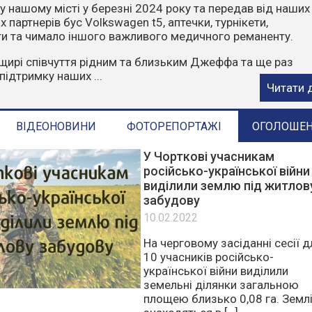
чити, що пожежі влітку найчастіше виникають через
ктор. Відділ з питань надзвичайних ситуацій та цивільн
ГАДУЄ:
орони у пожежонебезпечний період:
е багаття у лісах та лісопосадках.
стерню, суху траву, листя та сміття.
е в ліс на автомобілях чи ...
Читати 
ВІДЕОНОВИНИ
ФОТОРЕПОРТАЖІ
ОГОЛОШЕ
У Чорткові учасникам
російсько-української війни
виділили землю під житлов
забудову
10.02.2022
На черговому засіданні сесії д
10 учасників російсько-
української війни виділили