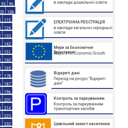
в заклади дошкільної освіти
71
72
83
84
95
96
ЕЛЕКТРОННА РЕЄСТРАЦІЯ
в заклади загальної середньої
05
106
освіти
4
115
3
124
Мери за Економічне
Зростання
2
133
Mayors for Economic Grouth
1
142
0
151
Відкриті дані
9
160
Перехід на ресурс "Відкриті
дані"
8
169
7
178
Контроль за паркуванням
6
187
Контроль за паркуванням
5
196
транспортних засобів
4
205
Цивільний захист населення
3
214