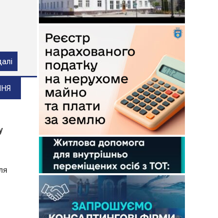
ого
далі
ННЯ
у
ля