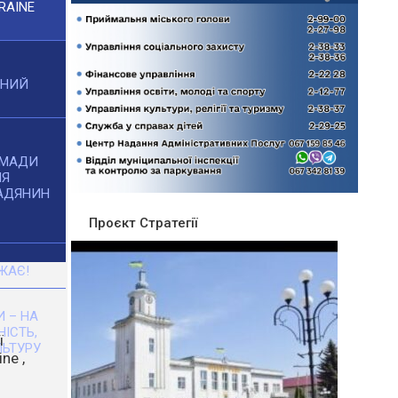
RAINE
ЧНИЙ
ОМАДИ
НЯ
АДЯНИН
Проєкт Стратегії
ЖАЄ!
 – НА
НІСТЬ,
ЬТУРУ