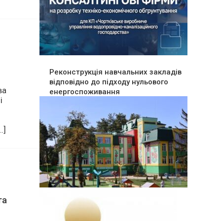
і
Реконструкція навчальних закладів
відповідно до підходу нульового
енергоспоживання
ва
і
…]