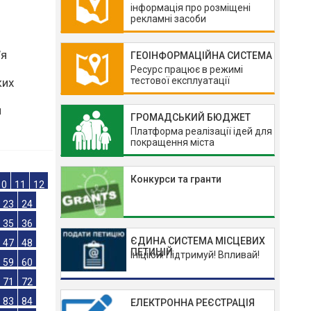
інформація про розміщені
рекламні засоби
ГЕОІНФОРМАЦІЙНА СИСТЕМА
Ресурс працює в режимі
тестової експлуатації
’я
ГРОМАДСЬКИЙ БЮДЖЕТ
ких
Платформа реалізації ідей для
покращення міста
и
Конкурси та гранти
10
11
12
ЄДИНА СИСТЕМА МІСЦЕВИХ
23
24
ПЕТИЦІЙ
Ініціюй! Підтримуй! Впливай!
35
36
47
48
59
60
ЕЛЕКТРОННА РЕЄСТРАЦІЯ