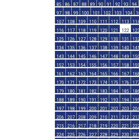
61
62
63
64
65
66
67
68
69
70
73
74
75
76
77
78
79
80
81
82
85
86
87
88
89
90
91
92
93
94
97
98
99
100
101
102
103
104
1
107
108
109
110
111
112
113
11
116
117
118
119
120
121
122
12
125
126
127
128
129
130
131
13
134
135
136
137
138
139
140
14
143
144
145
146
147
148
149
15
152
153
154
155
156
157
158
15
161
162
163
164
165
166
167
16
170
171
172
173
174
175
176
17
179
180
181
182
183
184
185
18
188
189
190
191
192
193
194
19
197
198
199
200
201
202
203
20
206
207
208
209
210
211
212
21