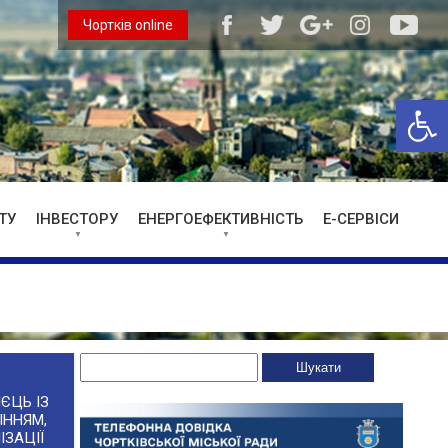
Чортків online
Відкри
ТУ
ІНВЕСТОРУ
ЕНЕРГОЕФЕКТИВНІСТЬ
Е-СЕРВІСИ
ЄЦЬ ІЗ
ІННЯМ,
ІЗАЦІЇ