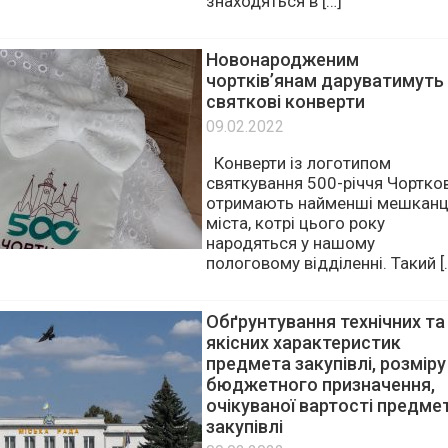
земельні ділянки загальною
площею близько 0,08 га. Земл
знаходяться в […]
Новонародженим
чортків’янам даруватимуть
святкові конверти
09.02.2022
Конверти із логотипом
святкування 500-річчя Чортко
отримають найменші мешканц
міста, котрі цього року
народяться у нашому
пологовому відділенні. Такий [
Обґрунтування технічних та
якісних характеристик
предмета закупівлі, розміру
бюджетного призначення,