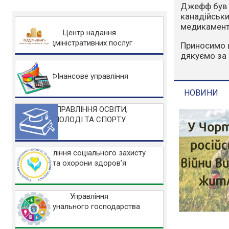
Варто зазна
людський фа
захисту НА
Центр надання
адміністративних послуг
Основні заб
Не розводьт
Не спалюйте 
ФІнансове управління
Не заїжджайт
УПРАВЛІННЯ ОСВІТИ,
МОЛОДІ ТА СПОРТУ
НОВИНИ
Управління соціального захисту
та охорони здоров’я
Управління
комунального господарства