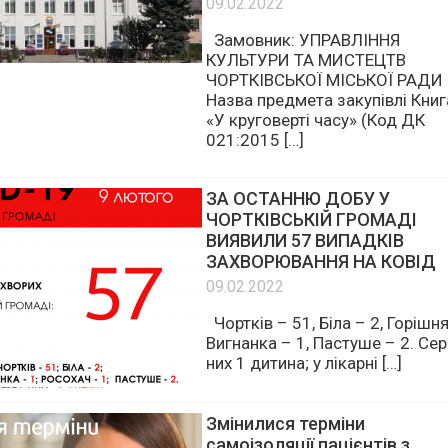
очікуваної вартості предме
закупівлі
09.02.2022
Замовник: УПРАВЛІННЯ
КУЛЬТУРИ ТА МИСТЕЦТВ
ЧОРТКІВСЬКОЇ МІСЬКОЇ РАДИ 
Назва предмета закупівлі Книг
«У круговерті часу» (Код ДК
021:2015 […]
ЗА ОСТАННЮ ДОБУ У
ЧОРТКІВСЬКІЙ ГРОМАДІ
ВИЯВИЛИ 57 ВИПАДКІВ
ЗАХВОРЮВАННЯ НА КОВІД
09.02.2022
Чортків – 51, Біла – 2, Горішн
Вигнанка – 1, Пастуше – 2. Се
них 1 дитина; у лікарні […]