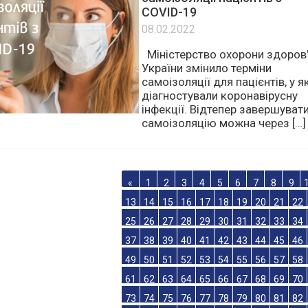
Змінилися терміни
самоізоляції пацієнтів з
COVID-19
08.02.2022
Міністерство охорони здоров
України змінило терміни
самоізоляції для пацієнтів, у я
діагностували коронавірусну
інфекції. Відтепер завершуват
самоізоляцію можна через […]
«
1
2
3
4
5
6
7
8
9
13
14
15
16
17
18
19
20
21
22
25
26
27
28
29
30
31
32
33
34
37
38
39
40
41
42
43
44
45
46
49
50
51
52
53
54
55
56
57
58