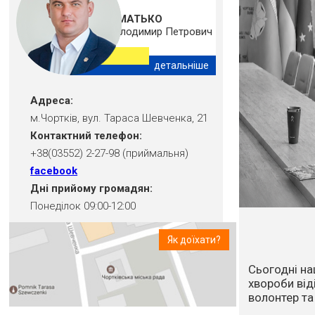
ШМАТЬКО
Володимир Петрович
детальніше
Адреса:
м.Чортків, вул. Тараса Шевченка, 21
Контактний телефон:
+38(03552) 2-27-98 (приймальня)
facebook
Дні прийому громадян:
Понеділок 09:00-12:00
Як доїхати?
Впродовж ос
посуха та в
стихійне лих