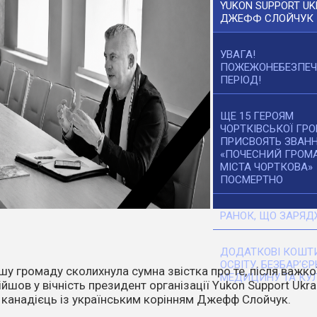
YUKON SUPPORT UK
ДЖЕФФ СЛОЙЧУК
УВАГА!
ПОЖЕЖОНЕБЕЗПЕ
ПЕРІОД!
ЩЕ 15 ГЕРОЯМ
ЧОРТКІВСЬКОЇ ГР
ПРИСВОЯТЬ ЗВАН
«ПОЧЕСНИЙ ГРОМ
МІСТА ЧОРТКОВА»
ПОСМЕРТНО
РАНОК, ЩО ЗАРЯД
ДОДАТКОВІ КОШТИ
ОСВІТУ, БЕЗБАР’ЄР
танніх днів температура повітря стає все вищою. Спека,
МЕДИЦИНУ ТА КУЛ
ітер перетворюють навіть маленьку іскру на масштабне
о.