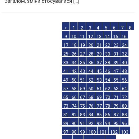
Загалом, зміни стосувалися […]
«
1
2
3
4
5
6
7
8
9
10
11
12
13
14
15
16
17
18
19
20
21
22
23
24
25
26
27
28
29
30
31
32
33
34
35
36
37
38
39
40
41
42
43
44
45
46
47
48
49
50
51
52
53
54
55
56
57
58
59
60
61
62
63
64
65
66
67
68
69
70
71
72
73
74
75
76
77
78
79
80
81
82
83
84
85
86
87
88
89
90
91
92
93
94
95
96
97
98
99
100
101
102
103