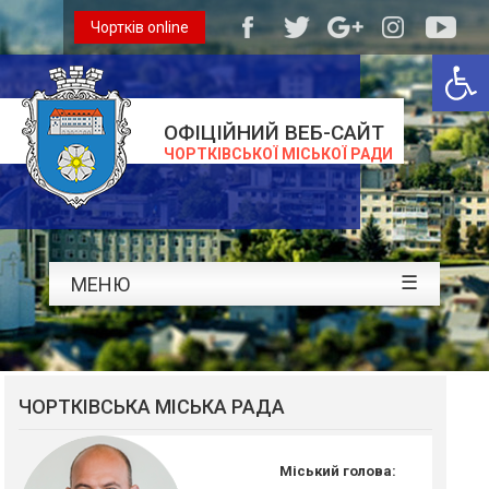
Чортків online
Відкри
ОФІЦІЙНИЙ ВЕБ-САЙТ
ЧОРТКІВСЬКОЇ МІСЬКОЇ РАДИ
☰
МЕНЮ
ЧОРТКІВСЬКА МІСЬКА РАДА
Міський голова: