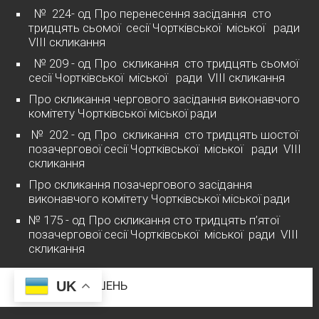
№ 224- од Про перенесення засідання сто
тридцять сьомої сесії Чортківської міської ради
VІІІ скликання
№ 209 - од Про скликання сто тридцять сьомої
сесії Чортківської міської ради VІІІ скликання
Про скликання чергового засідання виконавчого
комітету Чортківської міської ради
№ 202 - од Про скликання сто тридцять шостої
позачергової сесії Чортківської міської ради VІІІ
скликання
Про скликання позачергового засідання
виконавчого комітету Чортківської міської ради
№ 175 - од Про скликання сто тридцять п’ятої
позачергової сесії Чортківської міської ради VІІІ
скликання
UK
ПРОЕКТИ РІШЕНЬ