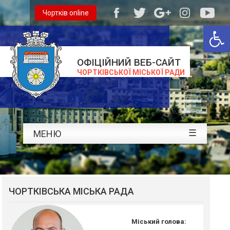
Чортків online
Відкри
ОФІЦІЙНИЙ ВЕБ-САЙТ
ЧОРТКІВСЬКОЇ МІСЬКОЇ РАДИ
☰
МЕНЮ
ЧОРТКІВСЬКА МІСЬКА РАДА
Міський голова: