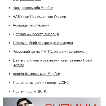
Нацдержслужба України
НАДУ при Президентові України
Асоціація міст України
Державний реєстр виборців
Інформаційний ресурс для громадян
Ресурсний центр ГУРТ(Довідник підприємця)
Центр сприяння іноземному інвестуванню Invest
Ukraine
Асоціація малих міст України
Портал електронних послуг ДСНС
Портал послуг ДСНС